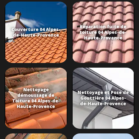
Réparation fuite de
Couverture 04 Alpes-
toiture 04 Alpes-de-
de-Haute-Provence
Haute-Provence
Nettoyage
Nettoyage et Pose de
démoussage de
Gouttière 04 Alpes-
Toiture 04 Alpes-de-
de-Haute-Provence
Haute-Provence