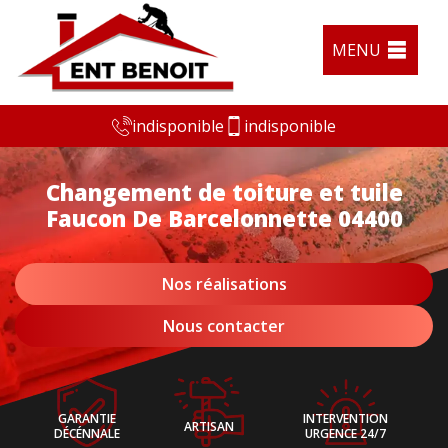
MENU
indisponible
indisponible
Changement de toiture et tuile
Faucon De Barcelonnette 04400
Nos réalisations
Nous contacter
GARANTIE
INTERVENTION
ARTISAN
DÉCÉNNALE
URGENCE 24/7