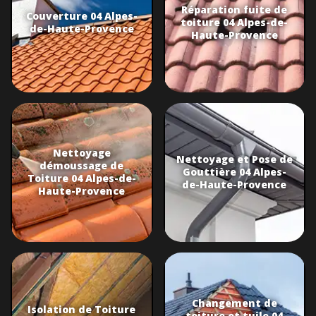
Réparation fuite de
Couverture 04 Alpes-
toiture 04 Alpes-de-
de-Haute-Provence
Haute-Provence
Nettoyage
Nettoyage et Pose de
démoussage de
Gouttière 04 Alpes-
Toiture 04 Alpes-de-
de-Haute-Provence
Haute-Provence
Changement de
Isolation de Toiture
toiture et tuile 04