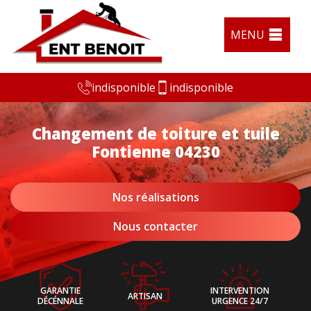
MENU
indisponible
indisponible
Changement de toiture et tuile
Fontienne 04230
Nos réalisations
Nous contacter
GARANTIE
INTERVENTION
ARTISAN
DÉCÉNNALE
URGENCE 24/7