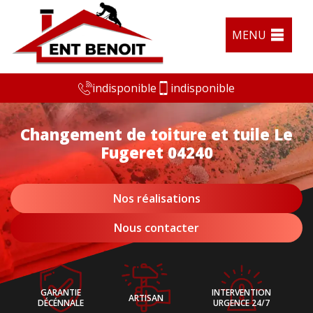
MENU
indisponible
indisponible
Changement de toiture et tuile Le
Fugeret 04240
Nos réalisations
Nous contacter
GARANTIE
INTERVENTION
ARTISAN
DÉCÉNNALE
URGENCE 24/7