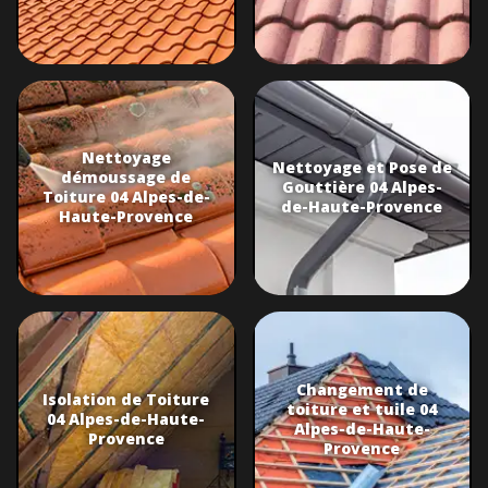
Nettoyage
Nettoyage et Pose de
démoussage de
Gouttière 04 Alpes-
Toiture 04 Alpes-de-
de-Haute-Provence
Haute-Provence
Changement de
Isolation de Toiture
toiture et tuile 04
04 Alpes-de-Haute-
Alpes-de-Haute-
Provence
Provence