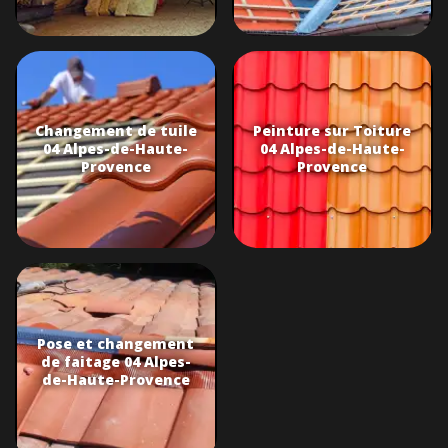
Changement de tuile
Peinture sur Toiture
04 Alpes-de-Haute-
04 Alpes-de-Haute-
Provence
Provence
Pose et changement
de faitage 04 Alpes-
de-Haute-Provence