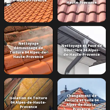
de-Haute-Provence
Haute-Provence
Nettoyage
Nettoyage et Pose de
démoussage de
Gouttière 04 Alpes-
Toiture 04 Alpes-de-
de-Haute-Provence
Haute-Provence
Changement de
Isolation de Toiture
toiture et tuile 04
04 Alpes-de-Haute-
Alpes-de-Haute-
Provence
Provence