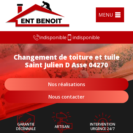
MENU
indisponible
indisponible
Changement de toiture et tuile
Saint Julien D Asse 04270
Nos réalisations
Nous contacter
GARANTIE
INTERVENTION
ARTISAN
DÉCÉNNALE
URGENCE 24/7