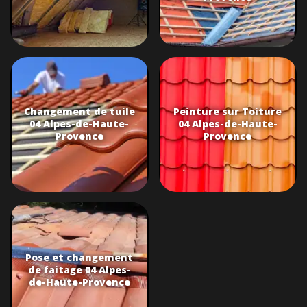
Changement de tuile
Peinture sur Toiture
04 Alpes-de-Haute-
04 Alpes-de-Haute-
Provence
Provence
Pose et changement
de faitage 04 Alpes-
de-Haute-Provence