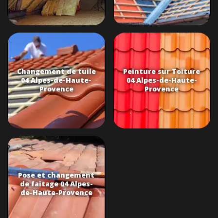
Changement de tuile
Peinture sur Toiture
04 Alpes-de-Haute-
04 Alpes-de-Haute-
Provence
Provence
Pose et changement
de faitage 04 Alpes-
de-Haute-Provence