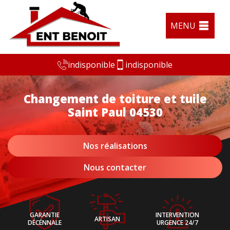
MENU
indisponible
indisponible
Changement de toiture et tuile
Saint Paul 04530
Nos réalisations
Nous contacter
GARANTIE
INTERVENTION
ARTISAN
DÉCÉNNALE
URGENCE 24/7