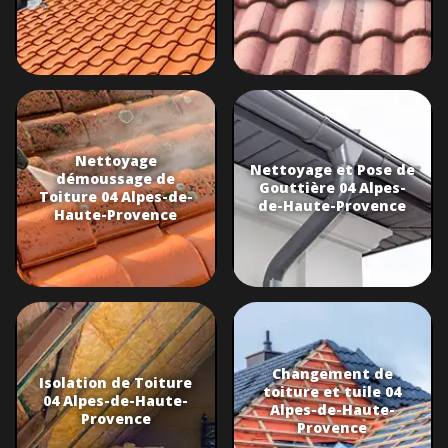
Nettoyage
Nettoyage et Pose de
démoussage de
Gouttière 04 Alpes-
Toiture 04 Alpes-de-
de-Haute-Provence
Haute-Provence
Changement de
Isolation de Toiture
toiture et tuile 04
04 Alpes-de-Haute-
Alpes-de-Haute-
Provence
Provence