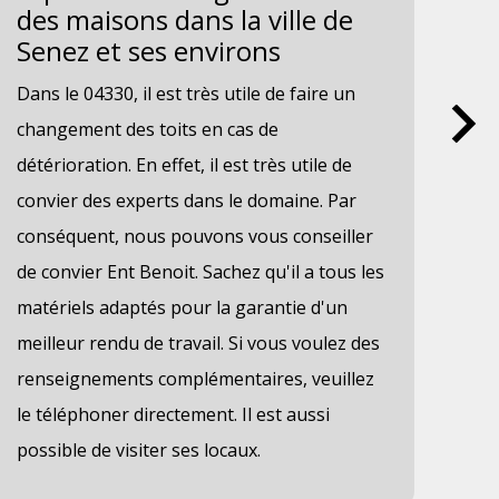
des maisons dans la ville de
né
Senez et ses environs
tr
da
Dans le 04330, il est très utile de faire un
en
changement des toits en cas de
Des
détérioration. En effet, il est très utile de
doi
convier des experts dans le domaine. Par
tra
conséquent, nous pouvons vous conseiller
Afi
de convier Ent Benoit. Sachez qu'il a tous les
des
matériels adaptés pour la garantie d'un
pou
meilleur rendu de travail. Si vous voulez des
Ben
renseignements complémentaires, veuillez
qui
le téléphoner directement. Il est aussi
tou
possible de visiter ses locaux.
dev