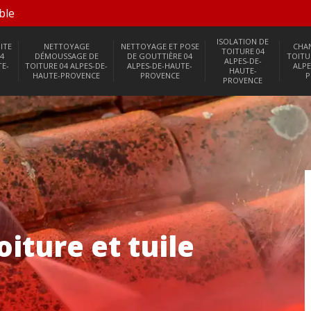
ble
ISOLATION DE
ITE
NETTOYAGE
NETTOYAGE ET POSE
CHA
TOITURE 04
4
DÉMOUSSAGE DE
DE GOUTTIÈRE 04
TOITU
ALPES-DE-
TE-
TOITURE 04 ALPES-DE-
ALPES-DE-HAUTE-
ALPE
HAUTE-
HAUTE-PROVENCE
PROVENCE
P
PROVENCE
iture et tuile