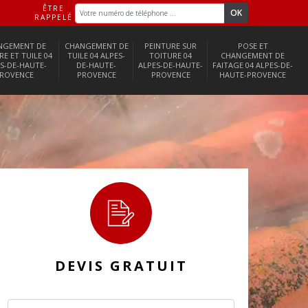
ÊTRE
RAPPELÉ
NGEMENT DE
CHANGEMENT DE
PEINTURE SUR
POSE ET
RE ET TUILE 04
TUILE 04 ALPES-
TOITURE 04
CHANGEMENT DE
S-DE-HAUTE-
DE-HAUTE-
ALPES-DE-HAUTE-
FAITAGE 04 ALPES-DE-
ROVENCE
PROVENCE
PROVENCE
HAUTE-PROVENCE
DEVIS GRATUIT