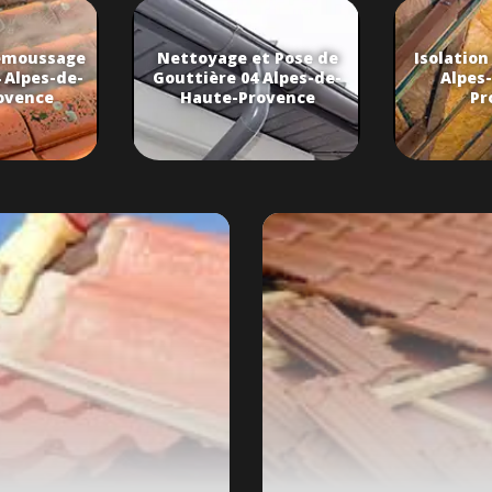
émoussage
Nettoyage et Pose de
Isolation
 Alpes-de-
Gouttière 04 Alpes-de-
Alpes
ovence
Haute-Provence
Pr