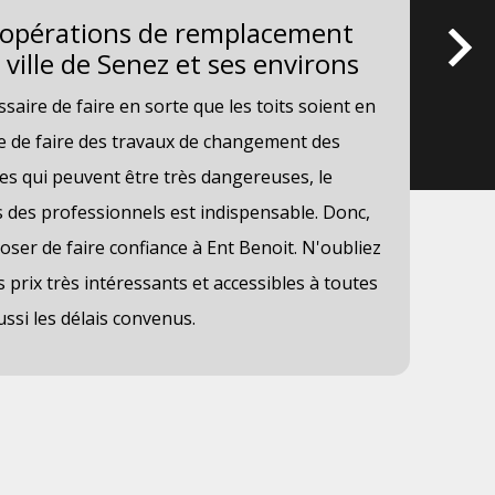
s opérations de remplacement
Ce
 ville de Senez et ses environs
da
ssaire de faire en sorte que les toits soient en
Dan
ible de faire des travaux de changement des
l'o
ches qui peuvent être très dangereuses, le
fai
des professionnels est indispensable. Donc,
son
er de faire confiance à Ent Benoit. N'oubliez
Ben
s prix très intéressants et accessibles à toutes
app
ussi les délais convenus.
dir
de 