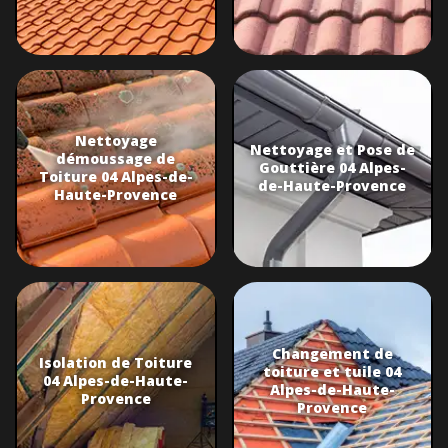
Nettoyage
Nettoyage et Pose de
démoussage de
Gouttière 04 Alpes-
Toiture 04 Alpes-de-
de-Haute-Provence
Haute-Provence
Changement de
Isolation de Toiture
toiture et tuile 04
04 Alpes-de-Haute-
Alpes-de-Haute-
Provence
Provence