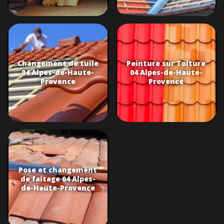
Changement de tuile
Peinture sur Toiture
04 Alpes-de-Haute-
04 Alpes-de-Haute-
Provence
Provence
Pose et changement
de faitage 04 Alpes-
de-Haute-Provence