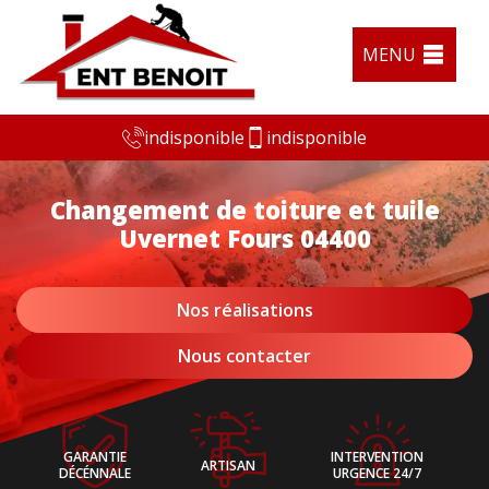
MENU
indisponible
indisponible
Changement de toiture et tuile
Uvernet Fours 04400
Nos réalisations
Nous contacter
GARANTIE
INTERVENTION
ARTISAN
DÉCÉNNALE
URGENCE 24/7