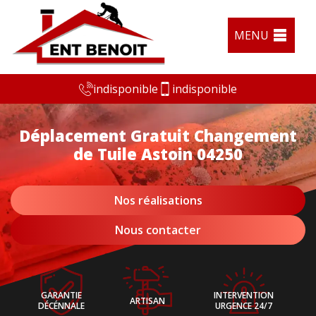
MENU
indisponible
indisponible
Déplacement Gratuit Changement
de Tuile Astoin 04250
Nos réalisations
Nous contacter
GARANTIE
INTERVENTION
ARTISAN
DÉCÉNNALE
URGENCE 24/7