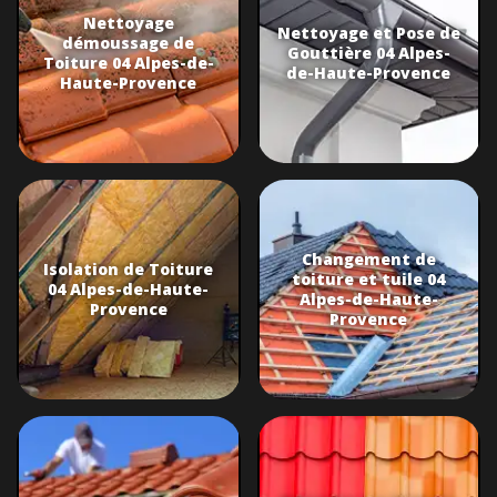
Nettoyage
Nettoyage et Pose de
démoussage de
Gouttière 04 Alpes-
Toiture 04 Alpes-de-
de-Haute-Provence
Haute-Provence
Changement de
Isolation de Toiture
toiture et tuile 04
04 Alpes-de-Haute-
Alpes-de-Haute-
Provence
Provence