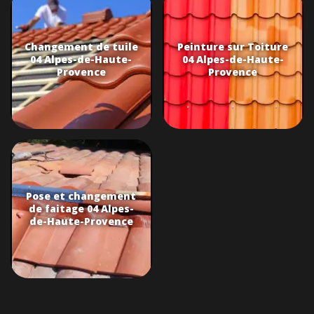
Changement de tuile
Peinture sur Toiture
04 Alpes-de-Haute-
04 Alpes-de-Haute-
Provence
Provence
Pose et changement
de faitage 04 Alpes-
de-Haute-Provence