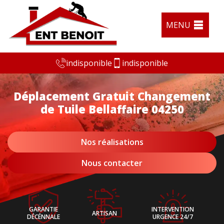
MENU
indisponible
indisponible
Déplacement Gratuit Changement
de Tuile Bellaffaire 04250
Nos réalisations
Nous contacter
GARANTIE
INTERVENTION
ARTISAN
DÉCÉNNALE
URGENCE 24/7