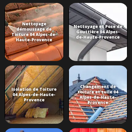
Nettoyage
Nettoyage et Pose de
démoussage de
Gouttière 04 Alpes-
Toiture 04 Alpes-de-
de-Haute-Provence
Haute-Provence
Changement de
Isolation de Toiture
toiture et tuile 04
04 Alpes-de-Haute-
Alpes-de-Haute-
Provence
Provence