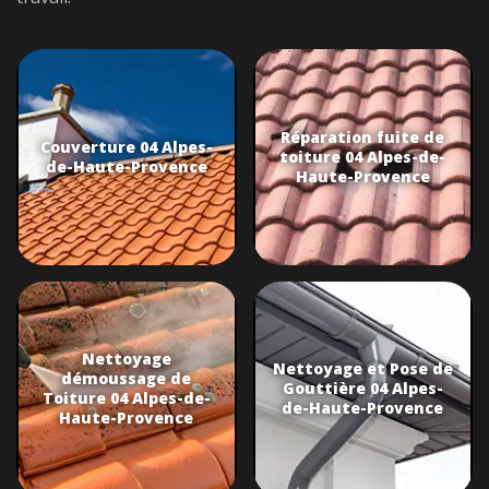
Réparation fuite de
Couverture 04 Alpes-
toiture 04 Alpes-de-
de-Haute-Provence
Haute-Provence
Nettoyage
Nettoyage et Pose de
démoussage de
Gouttière 04 Alpes-
Toiture 04 Alpes-de-
de-Haute-Provence
Haute-Provence