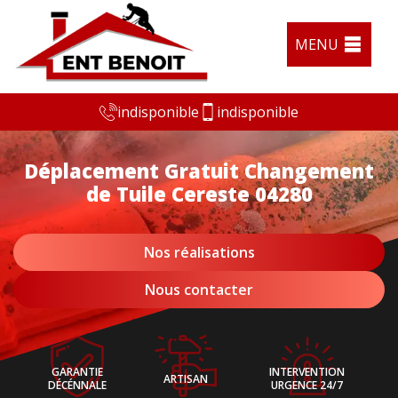
MENU
indisponible
indisponible
Déplacement Gratuit Changement
de Tuile Cereste 04280
Nos réalisations
Nous contacter
GARANTIE
INTERVENTION
ARTISAN
DÉCÉNNALE
URGENCE 24/7