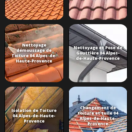
Nettoyage
Nettoyage et Pose de
démoussage de
Gouttière 04 Alpes-
Toiture 04 Alpes-de-
de-Haute-Provence
Haute-Provence
Changement de
Isolation de Toiture
toiture et tuile 04
04 Alpes-de-Haute-
Alpes-de-Haute-
Provence
Provence