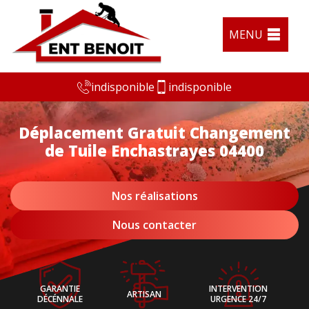
MENU
indisponible
indisponible
Déplacement Gratuit Changement
de Tuile Enchastrayes 04400
Nos réalisations
Nous contacter
GARANTIE
INTERVENTION
ARTISAN
DÉCÉNNALE
URGENCE 24/7