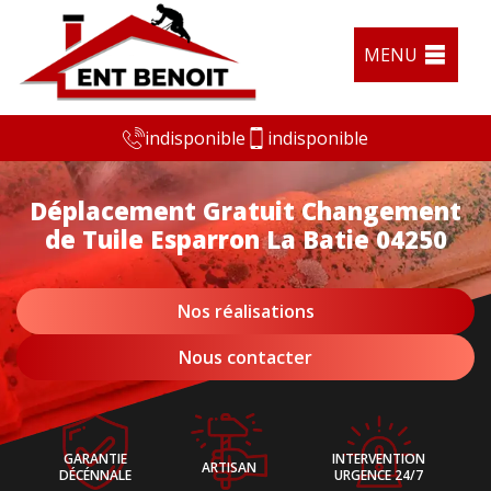
MENU
indisponible
indisponible
Déplacement Gratuit Changement
de Tuile Esparron La Batie 04250
Nos réalisations
Nous contacter
GARANTIE
INTERVENTION
ARTISAN
DÉCÉNNALE
URGENCE 24/7