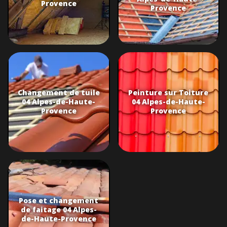
Provence
Provence
Changement de tuile
Peinture sur Toiture
04 Alpes-de-Haute-
04 Alpes-de-Haute-
Provence
Provence
Pose et changement
de faitage 04 Alpes-
de-Haute-Provence