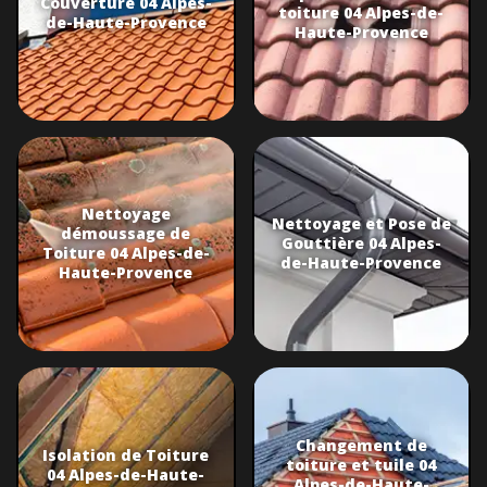
Couverture 04 Alpes-
toiture 04 Alpes-de-
de-Haute-Provence
Haute-Provence
Nettoyage
Nettoyage et Pose de
démoussage de
Gouttière 04 Alpes-
Toiture 04 Alpes-de-
de-Haute-Provence
Haute-Provence
Changement de
Isolation de Toiture
toiture et tuile 04
04 Alpes-de-Haute-
Alpes-de-Haute-