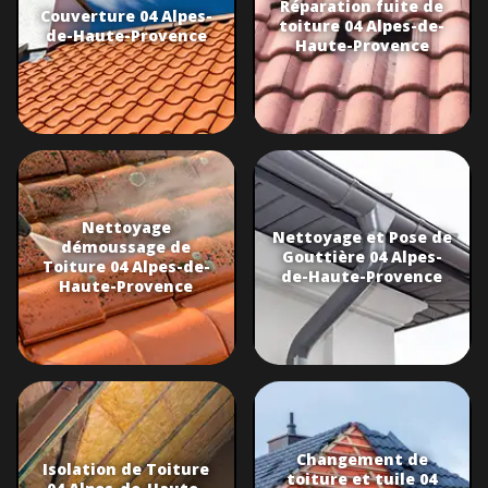
Réparation fuite de
Couverture 04 Alpes-
toiture 04 Alpes-de-
de-Haute-Provence
Haute-Provence
Nettoyage
Nettoyage et Pose de
démoussage de
Gouttière 04 Alpes-
Toiture 04 Alpes-de-
de-Haute-Provence
Haute-Provence
Changement de
Isolation de Toiture
toiture et tuile 04