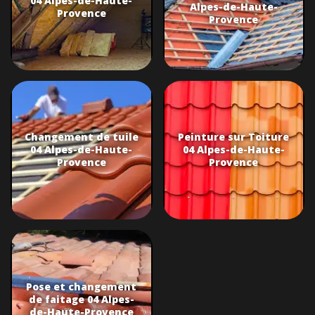
04 Alpes-de-Haute-
Alpes-de-Haute-
Provence
Provence
Changement de tuile
Peinture sur Toiture
04 Alpes-de-Haute-
04 Alpes-de-Haute-
Provence
Provence
Pose et changement
de faitage 04 Alpes-
de-Haute-Provence