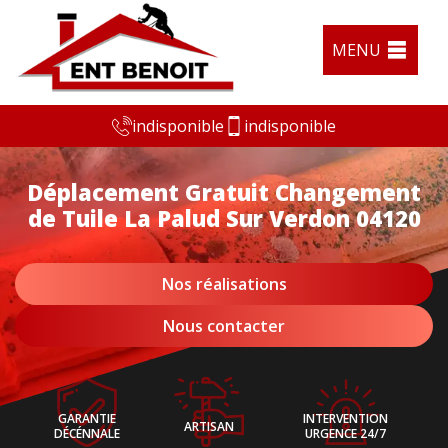
MENU
indisponible
indisponible
Déplacement Gratuit Changement
de Tuile La Palud Sur Verdon 04120
Nos réalisations
Nous contacter
GARANTIE
INTERVENTION
ARTISAN
DÉCÉNNALE
URGENCE 24/7