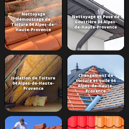
Nettoyage
Nettoyage et Pose de
démoussage de
Gouttière 04 Alpes-
Toiture 04 Alpes-de-
de-Haute-Provence
Haute-Provence
Changement de
Isolation de Toiture
toiture et tuile 04
04 Alpes-de-Haute-
Alpes-de-Haute-
Provence
Provence