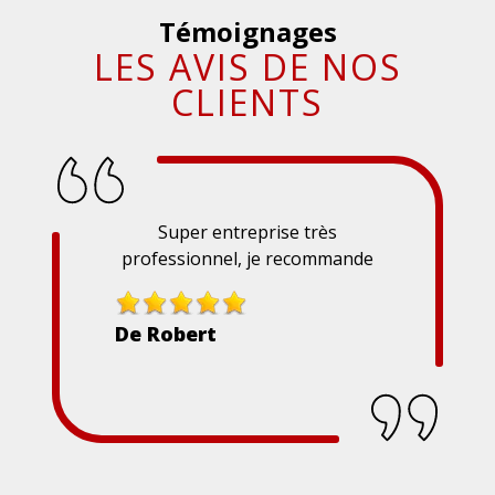
Témoignages
LES AVIS DE NOS
CLIENTS
rise très
Superbe entrepr
e recommande
De Sinaï