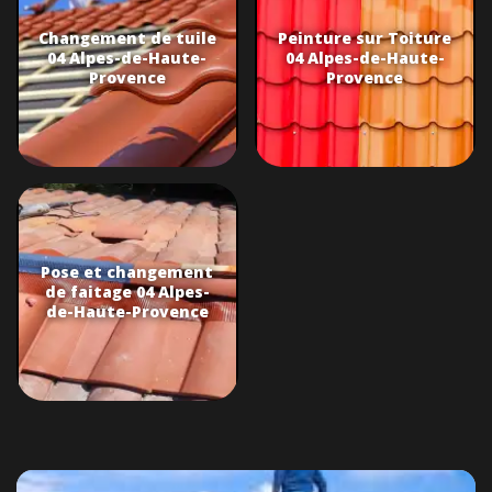
Changement de tuile
Peinture sur Toiture
04 Alpes-de-Haute-
04 Alpes-de-Haute-
Provence
Provence
Pose et changement
de faitage 04 Alpes-
de-Haute-Provence