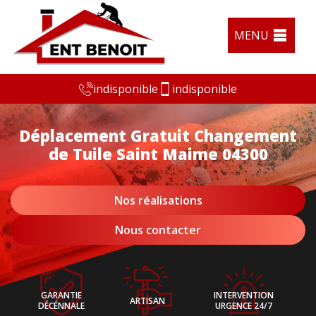
MENU
indisponible
indisponible
Déplacement Gratuit Changement
de Tuile Saint Maime 04300
Nos réalisations
Nous contacter
GARANTIE
INTERVENTION
ARTISAN
DÉCÉNNALE
URGENCE 24/7