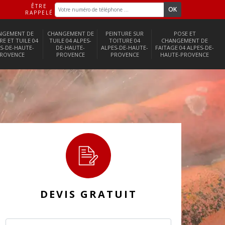
ÊTRE
RAPPELÉ
NGEMENT DE
CHANGEMENT DE
PEINTURE SUR
POSE ET
RE ET TUILE 04
TUILE 04 ALPES-
TOITURE 04
CHANGEMENT DE
S-DE-HAUTE-
DE-HAUTE-
ALPES-DE-HAUTE-
FAITAGE 04 ALPES-DE-
ROVENCE
PROVENCE
PROVENCE
HAUTE-PROVENCE
DEVIS GRATUIT