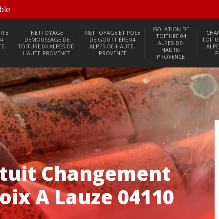
ble
ISOLATION DE
ITE
NETTOYAGE
NETTOYAGE ET POSE
CHA
TOITURE 04
4
DÉMOUSSAGE DE
DE GOUTTIÈRE 04
TOITU
ALPES-DE-
TE-
TOITURE 04 ALPES-DE-
ALPES-DE-HAUTE-
ALPE
HAUTE-
HAUTE-PROVENCE
PROVENCE
P
PROVENCE
tuit Changement
roix A Lauze 04110