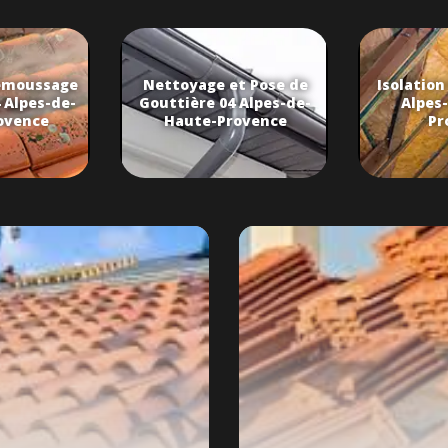
émoussage
Nettoyage et Pose de
Isolation
 Alpes-de-
Gouttière 04 Alpes-de-
Alpes
ovence
Haute-Provence
Pr