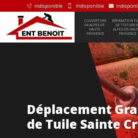
indisponible
indisponible
indisponi
COUVERTURE
RÉPARATION FU
04 ALPES-DE-
DE TOITURE 0
HAUTE-
ALPES-DE-HAU
PROVENCE
PROVENCE
Déplacement Gra
de Tuile Sainte C