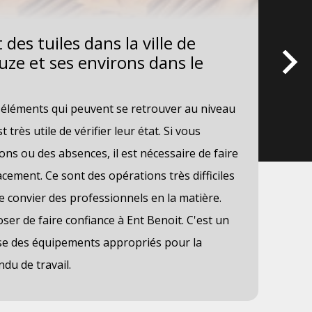
es tuiles dans la ville de
Le
uze et ses environs dans le
Sa
lo
s éléments qui peuvent se retrouver au niveau
Au 
est très utile de vérifier leur état. Si vous
dét
ons ou des absences, il est nécessaire de faire
cha
ement. Ce sont des opérations très difficiles
opé
de convier des professionnels en la matière.
vou
ser de faire confiance à Ent Benoit. C'est un
des
lise des équipements appropriés pour la
com
ndu de travail.
dev