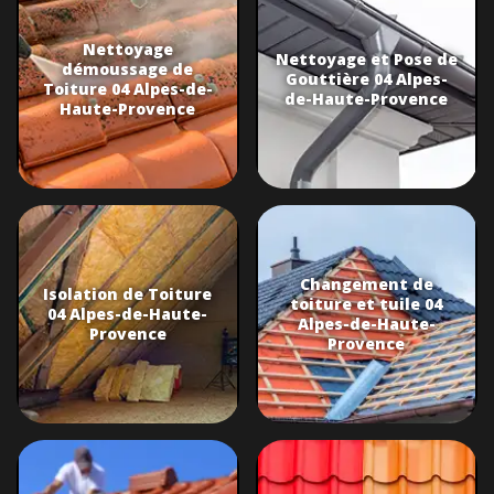
Nettoyage
Nettoyage et Pose de
démoussage de
Gouttière 04 Alpes-
Toiture 04 Alpes-de-
de-Haute-Provence
Haute-Provence
Changement de
Isolation de Toiture
toiture et tuile 04
04 Alpes-de-Haute-
Alpes-de-Haute-
Provence
Provence