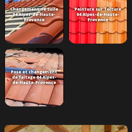
Changement de tuile
Peinture sur Toiture
04 Alpes-de-Haute-
04 Alpes-de-Haute-
Provence
Provence
Pose et changement
de faitage 04 Alpes-
de-Haute-Provence