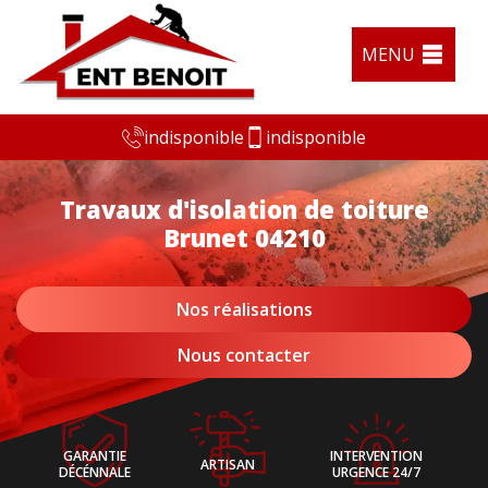
MENU
indisponible
indisponible
Travaux d'isolation de toiture
Brunet 04210
Nos réalisations
Nous contacter
GARANTIE
INTERVENTION
ARTISAN
DÉCÉNNALE
URGENCE 24/7