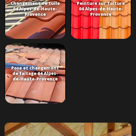
Changement de tuile
Peinture sur Toiture
04 Alpes-de-Haute-
04 Alpes-de-Haute-
Provence
Provence
Pose et changement
de faitage 04 Alpes-
de-Haute-Provence