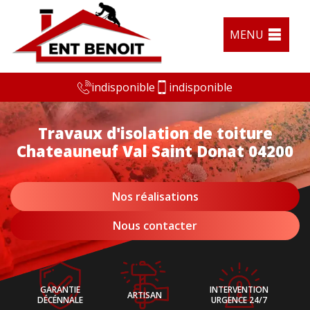
MENU
indisponible
indisponible
Travaux d'isolation de toiture
Chateauneuf Val Saint Donat 04200
Nos réalisations
Nous contacter
GARANTIE
INTERVENTION
ARTISAN
DÉCÉNNALE
URGENCE 24/7