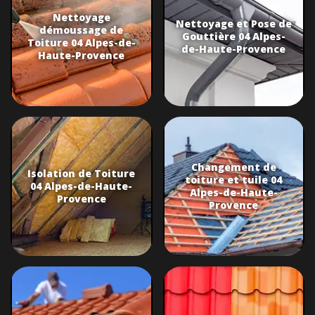
Nettoyage
Nettoyage et Pose de
démoussage de
Gouttière 04 Alpes-
Toiture 04 Alpes-de-
de-Haute-Provence
Haute-Provence
Changement de
Isolation de Toiture
toiture et tuile 04
04 Alpes-de-Haute-
Alpes-de-Haute-
Provence
Provence