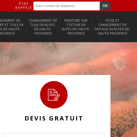
ÊTRE
RAPPELÉ
NGEMENT DE
CHANGEMENT DE
PEINTURE SUR
POSE ET
RE ET TUILE 04
TUILE 04 ALPES-
TOITURE 04
CHANGEMENT DE
S-DE-HAUTE-
DE-HAUTE-
ALPES-DE-HAUTE-
FAITAGE 04 ALPES-DE-
ROVENCE
PROVENCE
PROVENCE
HAUTE-PROVENCE
DEVIS GRATUIT