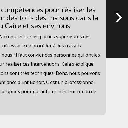
s compétences pour réaliser les
L'
on des toits des maisons dans la
Du
u Caire et ses environs
Les
'accumuler sur les parties supérieures des
En 
st nécessaire de procéder à des travaux
per
r nous, il faut convier des personnes qui ont les
Cet
r réaliser ces interventions. Cela s'explique
con
ations sont très techniques. Donc, nous pouvons
d'i
nfiance à Ent Benoit. C'est un professionnel
mat
 appropriés pour garantir un meilleur rendu de
acc