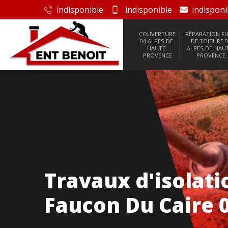
indisponible
indisponible
indisponi
COUVERTURE
RÉPARATION FU
04 ALPES-DE-
DE TOITURE 0
HAUTE-
ALPES-DE-HAU
PROVENCE
PROVENCE
Travaux d'isolati
Faucon Du Caire 