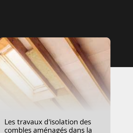
Les travaux d'isolation des
Le
combles aménagés dans la
to