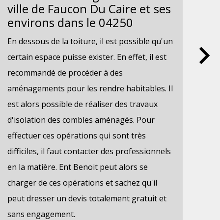
ville de Faucon Du Caire et ses
vi
environs dans le 04250
en
En dessous de la toiture, il est possible qu'un
Les
certain espace puisse exister. En effet, il est
toi
recommandé de procéder à des
de 
aménagements pour les rendre habitables. Il
son
est alors possible de réaliser des travaux
tec
d'isolation des combles aménagés. Pour
vou
effectuer ces opérations qui sont très
pro
difficiles, il faut contacter des professionnels
pou
en la matière. Ent Benoit peut alors se
Ent
charger de ces opérations et sachez qu'il
for
peut dresser un devis totalement gratuit et
une
sans engagement.
aus