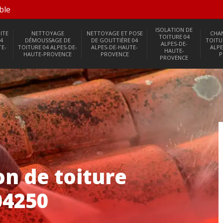
ble
ISOLATION DE
ITE
NETTOYAGE
NETTOYAGE ET POSE
CHA
TOITURE 04
4
DÉMOUSSAGE DE
DE GOUTTIÈRE 04
TOITU
ALPES-DE-
TE-
TOITURE 04 ALPES-DE-
ALPES-DE-HAUTE-
ALPE
HAUTE-
HAUTE-PROVENCE
PROVENCE
P
PROVENCE
on de toiture
04250