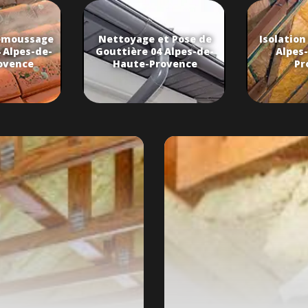
émoussage
Nettoyage et Pose de
Isolation
 Alpes-de-
Gouttière 04 Alpes-de-
Alpes
ovence
Haute-Provence
Pr