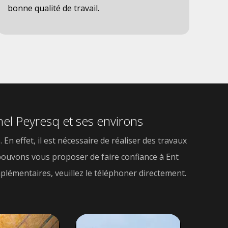
bonne qualité de travail.
dev
l'a
ichel Peyresq et ses environs
 effet, il est nécessaire de réaliser des travaux
s pouvons vous proposer de faire confiance à Ent
mplémentaires, veuillez le téléphoner directement.