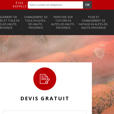
ÊTRE
RAPPELÉ
NGEMENT DE
CHANGEMENT DE
PEINTURE SUR
POSE ET
RE ET TUILE 04
TUILE 04 ALPES-
TOITURE 04
CHANGEMENT DE
S-DE-HAUTE-
DE-HAUTE-
ALPES-DE-HAUTE-
FAITAGE 04 ALPES-DE-
ROVENCE
PROVENCE
PROVENCE
HAUTE-PROVENCE
DEVIS GRATUIT