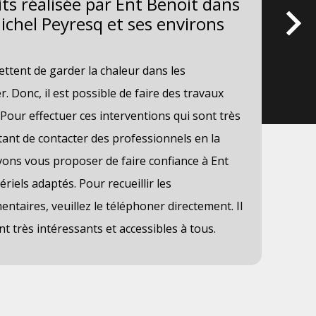
oits réalisée par Ent Benoit dans
Le
 Michel Peyresq et ses environs
da
en
ttent de garder la chaleur dans les
Les
r. Donc, il est possible de faire des travaux
néc
. Pour effectuer ces interventions qui sont très
tâc
portant de contacter des professionnels en la
pou
ons vous proposer de faire confiance à Ent
Don
ériels adaptés. Pour recueillir les
un 
taires, veuillez le téléphoner directement. Il
une
nt très intéressants et accessibles à tous.