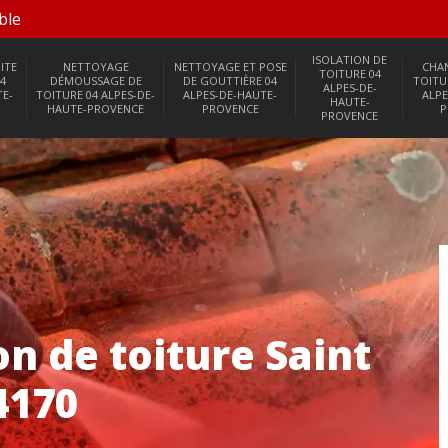
ble
ISOLATION DE
ITE
NETTOYAGE
NETTOYAGE ET POSE
CHA
TOITURE 04
4
DÉMOUSSAGE DE
DE GOUTTIÈRE 04
TOITU
ALPES-DE-
TE-
TOITURE 04 ALPES-DE-
ALPES-DE-HAUTE-
ALPE
HAUTE-
HAUTE-PROVENCE
PROVENCE
P
PROVENCE
on de toiture Saint
4170