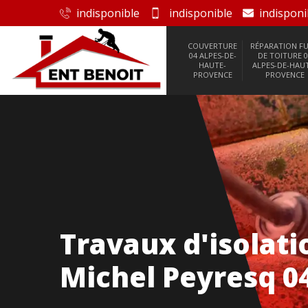
indisponible
indisponible
indisponi
COUVERTURE
RÉPARATION FU
04 ALPES-DE-
DE TOITURE 0
HAUTE-
ALPES-DE-HAU
PROVENCE
PROVENCE
Travaux d'isolati
Michel Peyresq 0