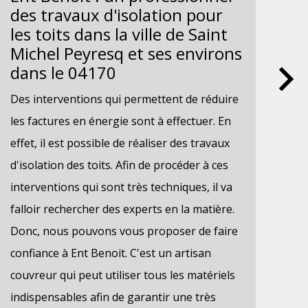
des travaux d'isolation pour
pr
les toits dans la ville de Saint
Sa
Michel Peyresq et ses environs
en
dans le 04170
Des
Des interventions qui permettent de réduire
dev
les factures en énergie sont à effectuer. En
eff
effet, il est possible de réaliser des travaux
par
d'isolation des toits. Afin de procéder à ces
per
interventions qui sont très techniques, il va
éne
falloir rechercher des experts en la matière.
con
Donc, nous pouvons vous proposer de faire
Ain
confiance à Ent Benoit. C'est un artisan
pos
couvreur qui peut utiliser tous les matériels
est
indispensables afin de garantir une très
mat