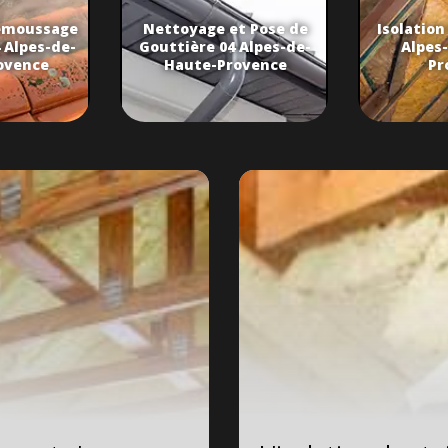
émoussage
Nettoyage et Pose de
Isolation
 Alpes-de-
Gouttière 04 Alpes-de-
Alpes
ovence
Haute-Provence
Pr