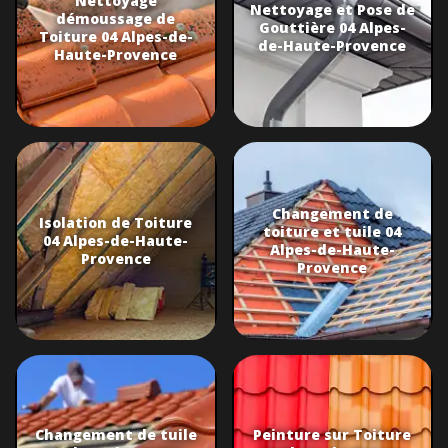
Nettoyage
Nettoyage et Pose de
démoussage de
Gouttière 04 Alpes-
Toiture 04 Alpes-de-
de-Haute-Provence
Haute-Provence
Changement de
Isolation de Toiture
toiture et tuile 04
04 Alpes-de-Haute-
Alpes-de-Haute-
Provence
Provence
Changement de tuile
Peinture sur Toiture