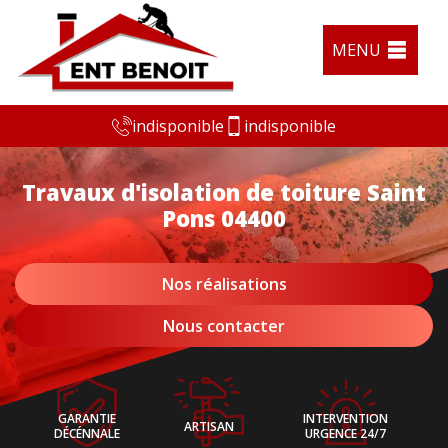
MENU
indisponible
indisponible
Travaux d'isolation de toiture Saint
Pons 04400
Nos réalisations
Nous contacter
GARANTIE
INTERVENTION
ARTISAN
DÉCÉNNALE
URGENCE 24/7