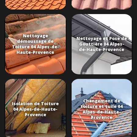
Nettoyage
Nettoyage et Pose de
démoussage de
Gouttière 04 Alpes-
Toiture 04 Alpes-de-
de-Haute-Provence
Haute-Provence
Changement de
Isolation de Toiture
toiture et tuile 04
04 Alpes-de-Haute-
Alpes-de-Haute-
Provence
Provence