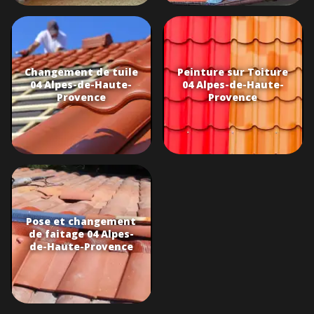
Changement de tuile
Peinture sur Toiture
04 Alpes-de-Haute-
04 Alpes-de-Haute-
Provence
Provence
Pose et changement
de faitage 04 Alpes-
de-Haute-Provence