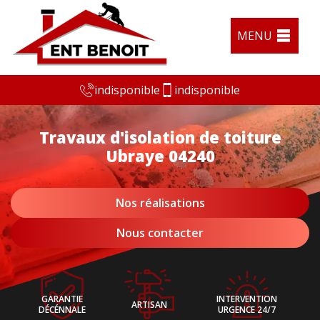
MENU
indisponible
indisponible
Travaux d'isolation de toiture
Ubraye 04240
Nos réalisations
Nous contacter
GARANTIE
INTERVENTION
ARTISAN
DÉCÉNNALE
URGENCE 24/7