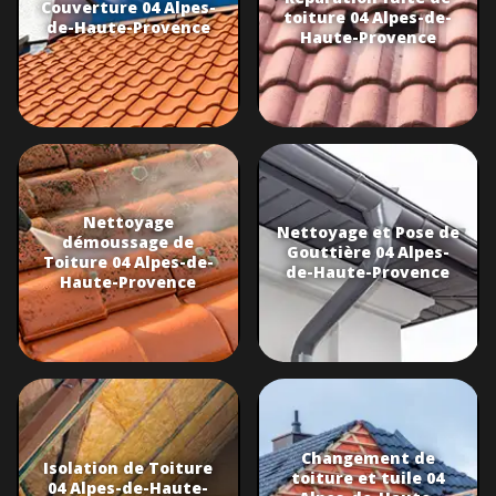
Couverture 04 Alpes-
toiture 04 Alpes-de-
de-Haute-Provence
Haute-Provence
Nettoyage
Nettoyage et Pose de
démoussage de
Gouttière 04 Alpes-
Toiture 04 Alpes-de-
de-Haute-Provence
Haute-Provence
Changement de
Isolation de Toiture
toiture et tuile 04
04 Alpes-de-Haute-