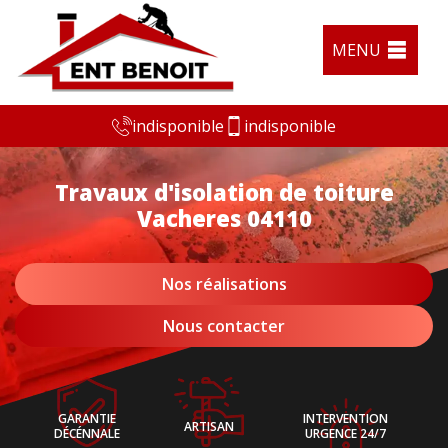
MENU
indisponible
indisponible
Travaux d'isolation de toiture
Vacheres 04110
Nos réalisations
Nous contacter
GARANTIE
INTERVENTION
ARTISAN
DÉCÉNNALE
URGENCE 24/7