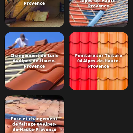
Alpes-de-Haute-
Provence
Provence
Changement de tuile
Peinture sur Toiture
04 Alpes-de-Haute-
04 Alpes-de-Haute-
Provence
Provence
Pose et changement
de faitage 04 Alpes-
de-Haute-Provence