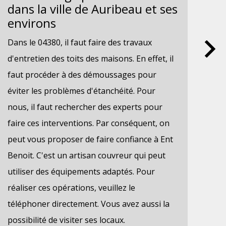
dans la ville de Auribeau et ses
dé
environs
vi
en
Dans le 04380, il faut faire des travaux
Les
d'entretien des toits des maisons. En effet, il
res
faut procéder à des démoussages pour
d'i
éviter les problèmes d'étanchéité. Pour
imp
nous, il faut rechercher des experts pour
ces
faire ces interventions. Par conséquent, on
dif
peut vous proposer de faire confiance à Ent
con
Benoit. C'est un artisan couvreur qui peut
pou
utiliser des équipements adaptés. Pour
Ent
réaliser ces opérations, veuillez le
peu
téléphoner directement. Vous avez aussi la
res
possibilité de visiter ses locaux.