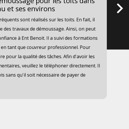
émoussage pour les toits dans
En
eau et ses environs
ne
se
quents sont réalisés sur les toits. En fait, il
Les
re des travaux de démoussage. Ainsi, on peut
nom
nfiance à Ent Benoit. Il a suivi des formations
net
r en tant que couvreur professionnel. Pour
gen
dre pour la qualité des tâches. Afin d'avoir les
mat
taires, veuillez le téléphoner directement. Il
Sac
is sans qu'il soit nécessaire de payer de
acc
tél