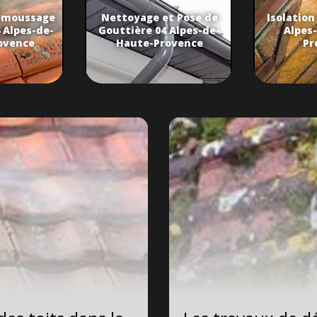
émoussage
Nettoyage et Pose de
Isolation
 Alpes-de-
Gouttière 04 Alpes-de-
Alpes
ovence
Haute-Provence
Pr