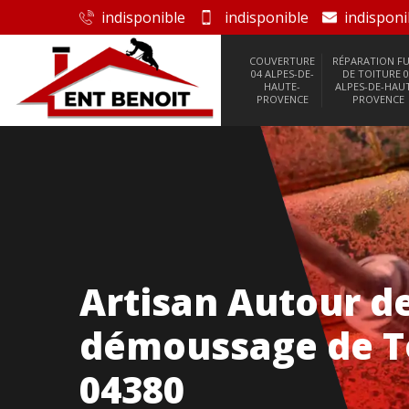
indisponible
indisponible
indisponi
COUVERTURE
RÉPARATION FU
04 ALPES-DE-
DE TOITURE 0
HAUTE-
ALPES-DE-HAU
PROVENCE
PROVENCE
Artisan Autour d
démoussage de T
04380