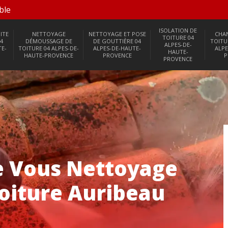
ble
ISOLATION DE
ITE
NETTOYAGE
NETTOYAGE ET POSE
CHA
TOITURE 04
4
DÉMOUSSAGE DE
DE GOUTTIÈRE 04
TOITU
ALPES-DE-
TE-
TOITURE 04 ALPES-DE-
ALPES-DE-HAUTE-
ALPE
HAUTE-
HAUTE-PROVENCE
PROVENCE
P
PROVENCE
e Vous Nettoyage
oiture Auribeau