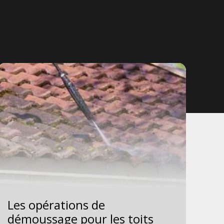
Les opérations de
Le
démoussage pour les toits
su