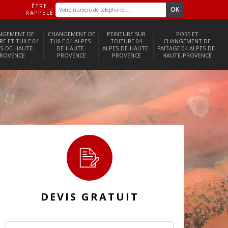
ÊTRE
RAPPELÉ
NGEMENT DE
CHANGEMENT DE
PEINTURE SUR
POSE ET
RE ET TUILE 04
TUILE 04 ALPES-
TOITURE 04
CHANGEMENT DE
S-DE-HAUTE-
DE-HAUTE-
ALPES-DE-HAUTE-
FAITAGE 04 ALPES-DE-
ROVENCE
PROVENCE
PROVENCE
HAUTE-PROVENCE
DEVIS GRATUIT