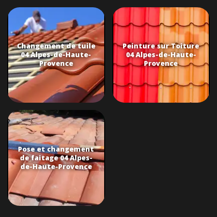
Changement de tuile
Peinture sur Toiture
04 Alpes-de-Haute-
04 Alpes-de-Haute-
Provence
Provence
Pose et changement
de faitage 04 Alpes-
de-Haute-Provence