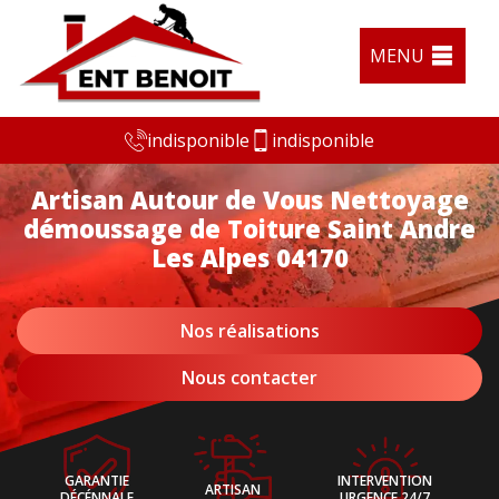
MENU
indisponible
indisponible
Artisan Autour de Vous Nettoyage
démoussage de Toiture Saint Andre
Les Alpes 04170
Nos réalisations
Nous contacter
GARANTIE
INTERVENTION
ARTISAN
DÉCÉNNALE
URGENCE 24/7