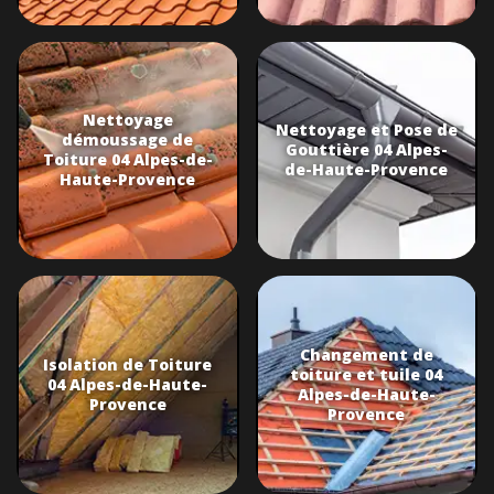
Nettoyage
Nettoyage et Pose de
démoussage de
Gouttière 04 Alpes-
Toiture 04 Alpes-de-
de-Haute-Provence
Haute-Provence
Changement de
Isolation de Toiture
toiture et tuile 04
04 Alpes-de-Haute-
Alpes-de-Haute-
Provence
Provence