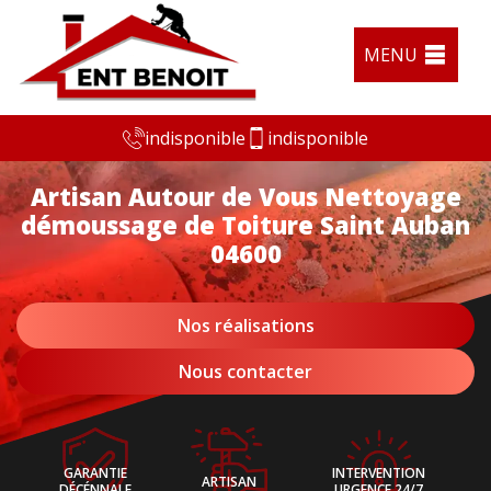
MENU
indisponible
indisponible
Artisan Autour de Vous Nettoyage
démoussage de Toiture Saint Auban
04600
Nos réalisations
Nous contacter
GARANTIE
INTERVENTION
ARTISAN
DÉCÉNNALE
URGENCE 24/7