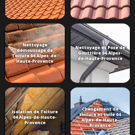
Nettoyage
Nettoyage et Pose de
démoussage de
Gouttière 04 Alpes-
Toiture 04 Alpes-de-
de-Haute-Provence
Haute-Provence
Changement de
Isolation de Toiture
toiture et tuile 04
04 Alpes-de-Haute-
Alpes-de-Haute-
Provence
Provence