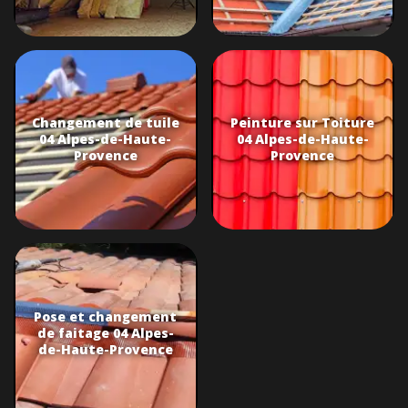
Changement de tuile
Peinture sur Toiture
04 Alpes-de-Haute-
04 Alpes-de-Haute-
Provence
Provence
Pose et changement
de faitage 04 Alpes-
de-Haute-Provence