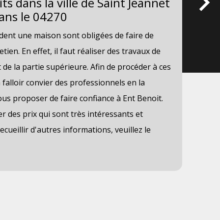
ts dans la ville de Saint Jeannet
vi
dans le 04270
0
ent une maison sont obligées de faire de
Les
en. En effet, il faut réaliser des travaux de
il 
 de la partie supérieure. Afin de procéder à ces
réa
 falloir convier des professionnels en la
rec
us proposer de faire confiance à Ent Benoit.
des
r des prix qui sont très intéressants et
peu
ecueillir d'autres informations, veuillez le
sit