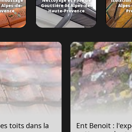
émoussage
Nettoyage et Pose de
Isolation
 Alpes-de-
Gouttière 04 Alpes-de-
Alpes
ovence
Haute-Provence
Pr
es toits dans la
Ent Benoit : l'ex