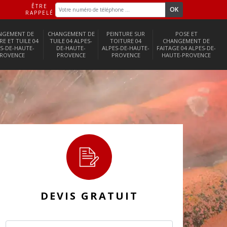
ÊTRE
RAPPELÉ
NGEMENT DE
CHANGEMENT DE
PEINTURE SUR
POSE ET
RE ET TUILE 04
TUILE 04 ALPES-
TOITURE 04
CHANGEMENT DE
S-DE-HAUTE-
DE-HAUTE-
ALPES-DE-HAUTE-
FAITAGE 04 ALPES-DE-
ROVENCE
PROVENCE
PROVENCE
HAUTE-PROVENCE
DEVIS GRATUIT