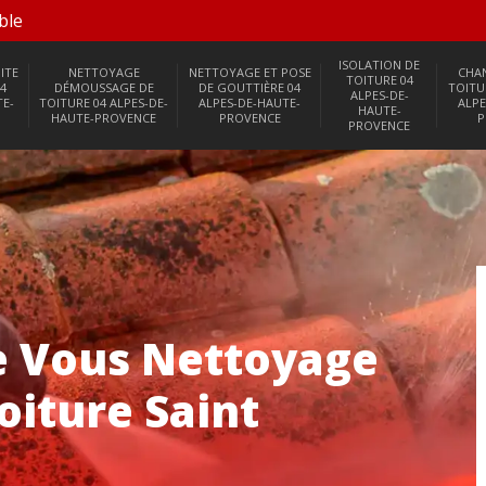
ble
ISOLATION DE
ITE
NETTOYAGE
NETTOYAGE ET POSE
CHA
TOITURE 04
4
DÉMOUSSAGE DE
DE GOUTTIÈRE 04
TOITU
ALPES-DE-
TE-
TOITURE 04 ALPES-DE-
ALPES-DE-HAUTE-
ALPE
HAUTE-
HAUTE-PROVENCE
PROVENCE
P
PROVENCE
e Vous Nettoyage
iture Saint