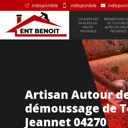
indisponible
indisponible
indisponi
COUVERTURE
RÉPARATION FU
04 ALPES-DE-
DE TOITURE 0
HAUTE-
ALPES-DE-HAU
PROVENCE
PROVENCE
Artisan Autour d
démoussage de To
Jeannet 04270