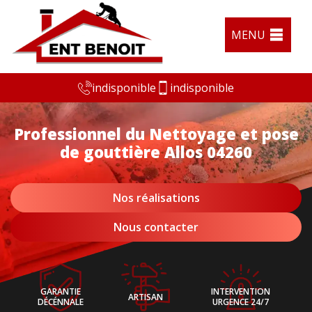
MENU
indisponible
indisponible
Professionnel du Nettoyage et pose
de gouttière Allos 04260
Nos réalisations
Nous contacter
GARANTIE
INTERVENTION
ARTISAN
DÉCÉNNALE
URGENCE 24/7