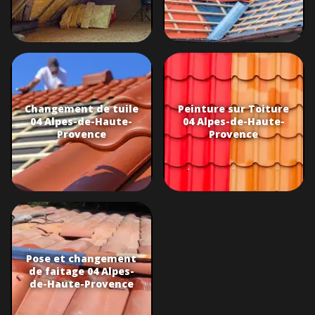
Changement de tuile
Peinture sur Toiture
04 Alpes-de-Haute-
04 Alpes-de-Haute-
Provence
Provence
Pose et changement
de faitage 04 Alpes-
de-Haute-Provence