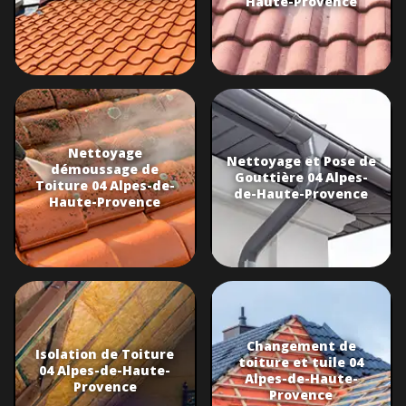
Haute-Provence
Nettoyage
Nettoyage et Pose de
démoussage de
Gouttière 04 Alpes-
Toiture 04 Alpes-de-
de-Haute-Provence
Haute-Provence
Changement de
Isolation de Toiture
toiture et tuile 04
04 Alpes-de-Haute-
Alpes-de-Haute-
Provence
Provence