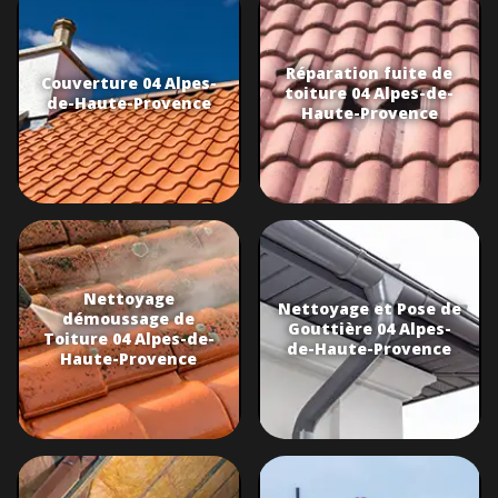
Réparation fuite de
Couverture 04 Alpes-
toiture 04 Alpes-de-
de-Haute-Provence
Haute-Provence
Nettoyage
Nettoyage et Pose de
démoussage de
Gouttière 04 Alpes-
Toiture 04 Alpes-de-
de-Haute-Provence
Haute-Provence