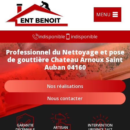
MENU
indisponible
indisponible
Professionnel du Nettoyage et pose
de gouttière Chateau Arnoux Saint
Auban 04160
Nos réalisations
Nous contacter
GARANTIE
INTERVENTION
ARTISAN
DÉCÉNNALE
URGENCE 24/7