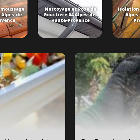
émoussage
Nettoyage et Pose de
Isolation
 Alpes-de-
Gouttière 04 Alpes-de-
Alpes
ovence
Haute-Provence
Pr