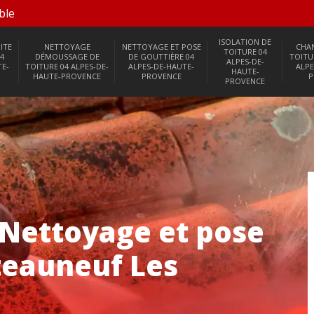
ble
ISOLATION DE
ITE
NETTOYAGE
NETTOYAGE ET POSE
CHA
TOITURE 04
4
DÉMOUSSAGE DE
DE GOUTTIÈRE 04
TOITU
ALPES-DE-
TE-
TOITURE 04 ALPES-DE-
ALPES-DE-HAUTE-
ALPE
HAUTE-
HAUTE-PROVENCE
PROVENCE
P
PROVENCE
 Nettoyage et pose
teauneuf Les