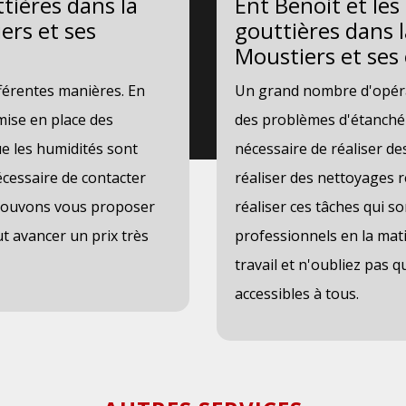
tières dans la
Ent Benoit et le
ers et ses
gouttières dans l
Moustiers et ses
férentes manières. En
Un grand nombre d'opérat
 mise en place des
des problèmes d'étanchéit
ue les humidités sont
nécessaire de réaliser des
nécessaire de contacter
réaliser des nettoyages r
 pouvons vous proposer
réaliser ces tâches qui so
ut avancer un prix très
professionnels en la mat
travail et n'oubliez pas q
accessibles à tous.