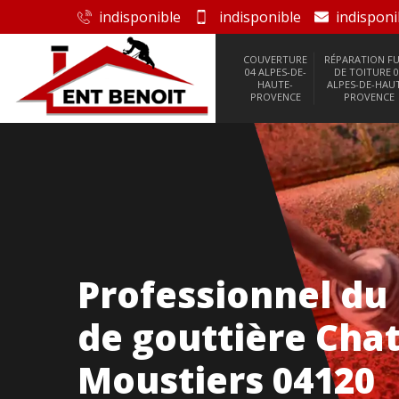
indisponible
indisponible
indisponi
COUVERTURE
RÉPARATION FU
04 ALPES-DE-
DE TOITURE 0
HAUTE-
ALPES-DE-HAU
PROVENCE
PROVENCE
Professionnel du
de gouttière Cha
Moustiers 04120