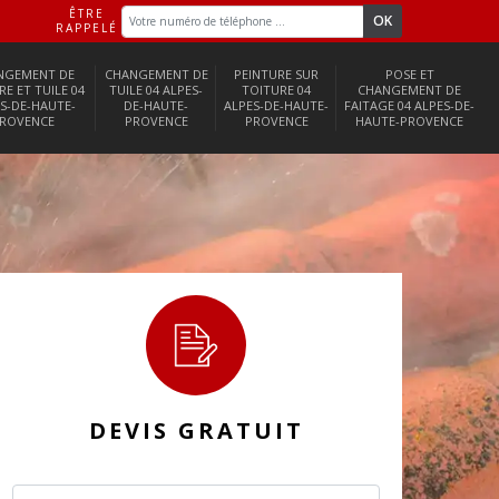
ÊTRE
RAPPELÉ
NGEMENT DE
CHANGEMENT DE
PEINTURE SUR
POSE ET
RE ET TUILE 04
TUILE 04 ALPES-
TOITURE 04
CHANGEMENT DE
S-DE-HAUTE-
DE-HAUTE-
ALPES-DE-HAUTE-
FAITAGE 04 ALPES-DE-
ROVENCE
PROVENCE
PROVENCE
HAUTE-PROVENCE
DEVIS GRATUIT