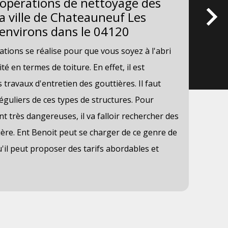
s opérations de nettoyage des
Le
a ville de Chateauneuf Les
ré
 environs dans le 04120
Mo
ions se réalise pour que vous soyez à l'abri
Dan
é en termes de toiture. En effet, il est
les
 travaux d'entretien des gouttières. Il faut
int
éguliers de ces types de structures. Pour
pro
nt très dangereuses, il va falloir rechercher des
pro
ière. Ent Benoit peut se charger de ce genre de
les
u'il peut proposer des tarifs abordables et
néc
veu