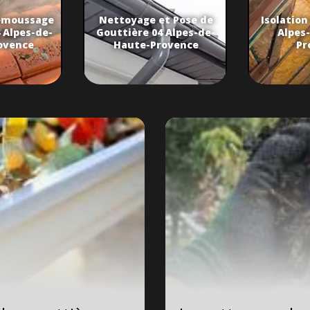
émoussage
Nettoyage et Pose de
Isolation
 Alpes-de-
Gouttière 04 Alpes-de-
Alpes
ovence
Haute-Provence
Pr