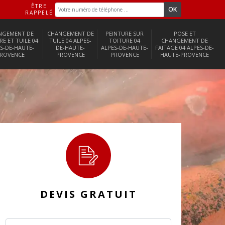
ÊTRE
RAPPELÉ
NGEMENT DE
CHANGEMENT DE
PEINTURE SUR
POSE ET
RE ET TUILE 04
TUILE 04 ALPES-
TOITURE 04
CHANGEMENT DE
S-DE-HAUTE-
DE-HAUTE-
ALPES-DE-HAUTE-
FAITAGE 04 ALPES-DE-
ROVENCE
PROVENCE
PROVENCE
HAUTE-PROVENCE
DEVIS GRATUIT