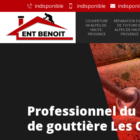
indisponible
indisponible
indisponi
COUVERTURE
RÉPARATION FU
04 ALPES-DE-
DE TOITURE 0
HAUTE-
ALPES-DE-HAU
PROVENCE
PROVENCE
Professionnel du
de gouttière Les