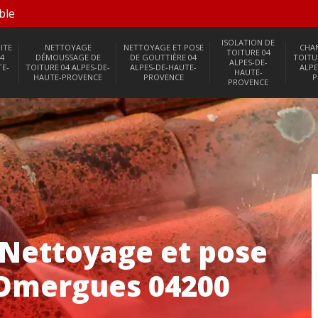
ble
ISOLATION DE
ITE
NETTOYAGE
NETTOYAGE ET POSE
CHA
TOITURE 04
4
DÉMOUSSAGE DE
DE GOUTTIÈRE 04
TOITU
ALPES-DE-
TE-
TOITURE 04 ALPES-DE-
ALPES-DE-HAUTE-
ALPE
HAUTE-
HAUTE-PROVENCE
PROVENCE
P
PROVENCE
 Nettoyage et pose
 Omergues 04200