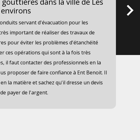
gouttières dans la ville de Les
Le
 environs
in
Om
conduits servant d'évacuation pour les
Des
t très important de réaliser des travaux de
mai
res pour éviter les problèmes d'étanchéité
ce 
ser ces opérations qui sont à la fois très
pro
ues, il faut contacter des professionnels en la
con
ous proposer de faire confiance à Ent Benoit. Il
int
n la matière et sachez qu'il dresse un devis
com
 de payer de l'argent.