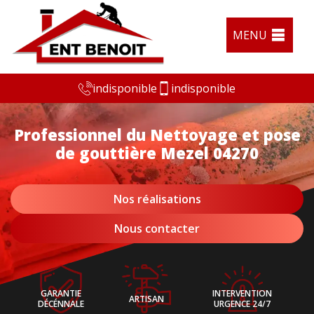
MENU
indisponible
indisponible
Professionnel du Nettoyage et pose
de gouttière Mezel 04270
Nos réalisations
Nous contacter
GARANTIE
INTERVENTION
ARTISAN
DÉCÉNNALE
URGENCE 24/7