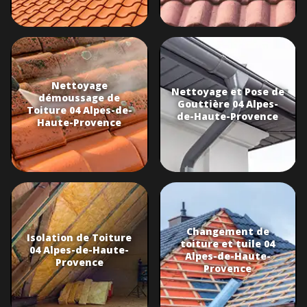
Nettoyage
Nettoyage et Pose de
démoussage de
Gouttière 04 Alpes-
Toiture 04 Alpes-de-
de-Haute-Provence
Haute-Provence
Changement de
Isolation de Toiture
toiture et tuile 04
04 Alpes-de-Haute-
Alpes-de-Haute-
Provence
Provence