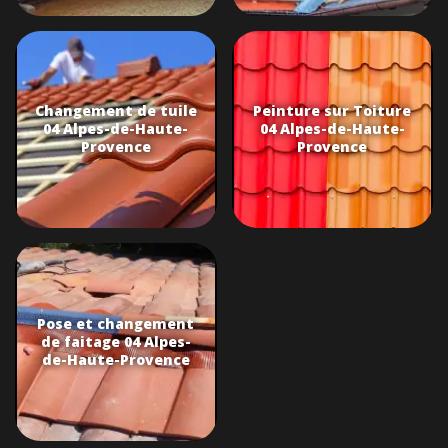
Changement de tuile
Peinture sur Toiture
04 Alpes-de-Haute-
04 Alpes-de-Haute-
Provence
Provence
Pose et changement
de faitage 04 Alpes-
de-Haute-Provence