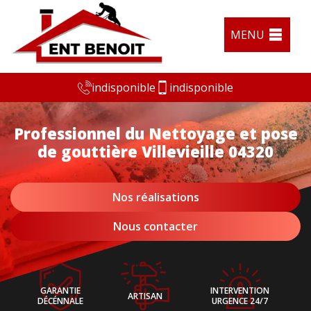
MENU
indisponible
indisponible
Professionnel du Nettoyage et pose
de gouttière Villevieille 04320
Nos réalisations
Nous contacter
GARANTIE
INTERVENTION
ARTISAN
DÉCÉNNALE
URGENCE 24/7