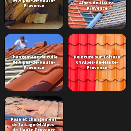
04 Alpes-de-Haute-
Alpes-de-Haute-
Provence
Provence
Changement de tuile
Peinture sur Toiture
04 Alpes-de-Haute-
04 Alpes-de-Haute-
Provence
Provence
Pose et changement
de faitage 04 Alpes-
de-Haute-Provence