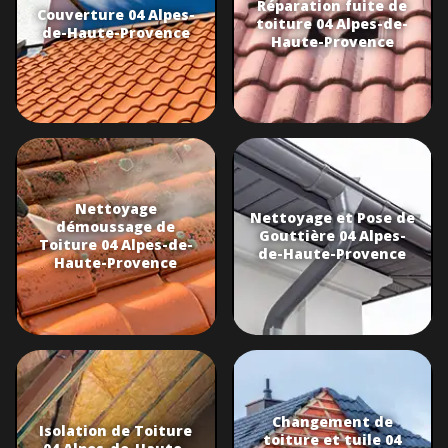
Réparation fuite de
Couverture 04 Alpes-
toiture 04 Alpes-de-
de-Haute-Provence
Haute-Provence
Nettoyage
Nettoyage et Pose de
démoussage de
Gouttière 04 Alpes-
Toiture 04 Alpes-de-
de-Haute-Provence
Haute-Provence
Changement de
Isolation de Toiture
toiture et tuile 04