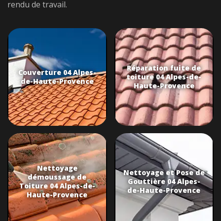
rendu de travail.
Réparation fuite de
Couverture 04 Alpes-
toiture 04 Alpes-de-
de-Haute-Provence
Haute-Provence
Nettoyage
Nettoyage et Pose de
démoussage de
Gouttière 04 Alpes-
Toiture 04 Alpes-de-
de-Haute-Provence
Haute-Provence