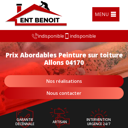
MENU
indisponible
indisponible
Prix Abordables Peinture sur toiture
Allons 04170
Nos réalisations
Nous contacter
GARANTIE
INTERVENTION
ARTISAN
DÉCÉNNALE
URGENCE 24/7