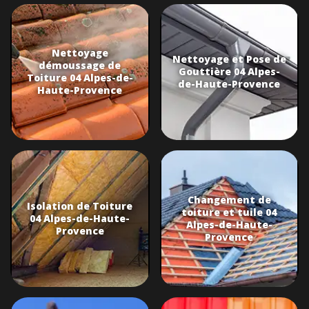
Nettoyage
Nettoyage et Pose de
démoussage de
Gouttière 04 Alpes-
Toiture 04 Alpes-de-
de-Haute-Provence
Haute-Provence
Changement de
Isolation de Toiture
toiture et tuile 04
04 Alpes-de-Haute-
Alpes-de-Haute-
Provence
Provence