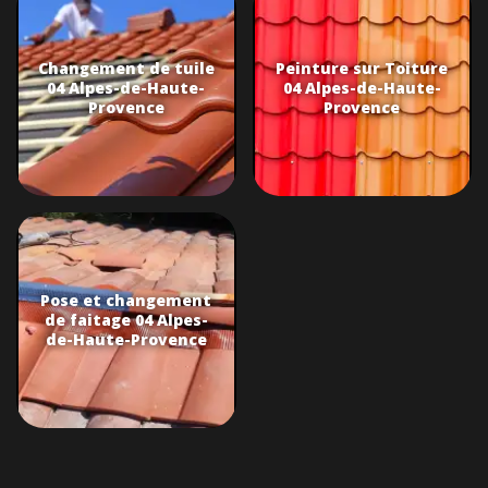
Changement de tuile
Peinture sur Toiture
04 Alpes-de-Haute-
04 Alpes-de-Haute-
Provence
Provence
Pose et changement
de faitage 04 Alpes-
de-Haute-Provence