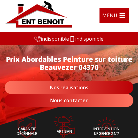
MENU
indisponible
indisponible
Prix Abordables Peinture sur toiture
Beauvezer 04370
Nos réalisations
Nous contacter
GARANTIE
INTERVENTION
ARTISAN
DÉCÉNNALE
URGENCE 24/7