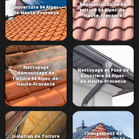
Réparation fuite de
Couverture 04 Alpes-
toiture 04 Alpes-de-
de-Haute-Provence
Haute-Provence
Nettoyage
Nettoyage et Pose de
démoussage de
Gouttière 04 Alpes-
Toiture 04 Alpes-de-
de-Haute-Provence
Haute-Provence
Changement de
Isolation de Toiture
toiture et tuile 04