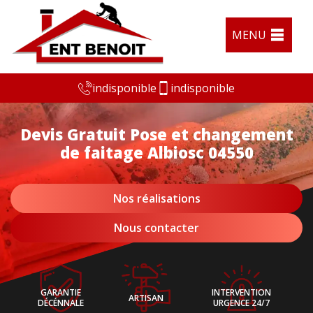
MENU
indisponible
indisponible
Devis Gratuit Pose et changement
de faitage Albiosc 04550
Nos réalisations
Nous contacter
GARANTIE
INTERVENTION
ARTISAN
DÉCÉNNALE
URGENCE 24/7