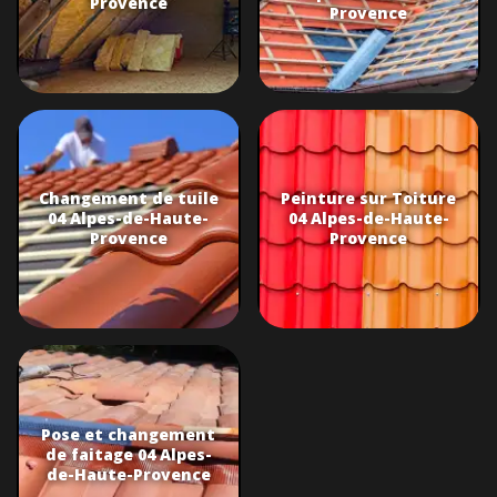
Provence
Provence
Changement de tuile
Peinture sur Toiture
04 Alpes-de-Haute-
04 Alpes-de-Haute-
Provence
Provence
Pose et changement
de faitage 04 Alpes-
de-Haute-Provence