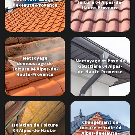
toiture 04 Alpes-de-
de-Haute-Provence
Haute-Provence
Nettoyage
Nettoyage et Pose de
démoussage de
Gouttière 04 Alpes-
Toiture 04 Alpes-de-
de-Haute-Provence
Haute-Provence
Changement de
Isolation de Toiture
toiture et tuile 04
04 Alpes-de-Haute-
Alpes-de-Haute-