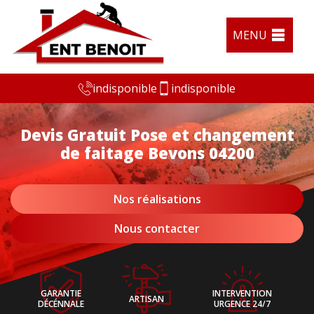
MENU
indisponible
indisponible
Devis Gratuit Pose et changement
de faitage Bevons 04200
Nos réalisations
Nous contacter
GARANTIE
INTERVENTION
ARTISAN
DÉCÉNNALE
URGENCE 24/7