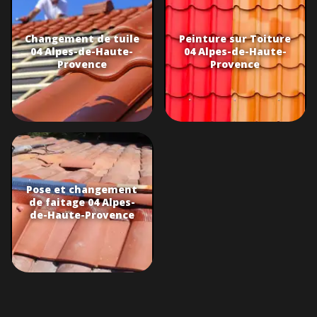
Changement de tuile
Peinture sur Toiture
04 Alpes-de-Haute-
04 Alpes-de-Haute-
Provence
Provence
Pose et changement
de faitage 04 Alpes-
de-Haute-Provence