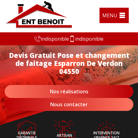
MENU
indisponible
indisponible
Devis Gratuit Pose et changement
de faitage Esparron De Verdon
04550
Nos réalisations
Nous contacter
GARANTIE
INTERVENTION
ARTISAN
DÉCÉNNALE
URGENCE 24/7