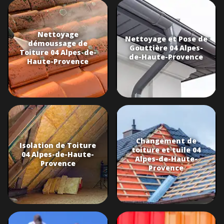
Nettoyage
Nettoyage et Pose de
démoussage de
Gouttière 04 Alpes-
Toiture 04 Alpes-de-
de-Haute-Provence
Haute-Provence
Changement de
Isolation de Toiture
toiture et tuile 04
04 Alpes-de-Haute-
Alpes-de-Haute-
Provence
Provence