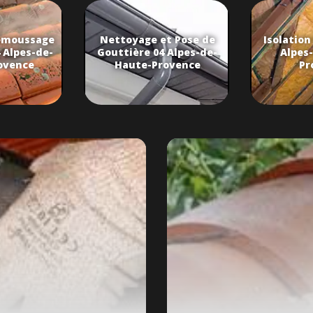
t Pose de
Isolation de Toiture 04
Changeme
 Alpes-de-
Alpes-de-Haute-
et tuile
ovence
Provence
Haute