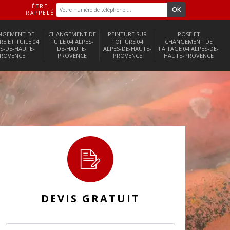
ÊTRE
RAPPELÉ
NGEMENT DE
CHANGEMENT DE
PEINTURE SUR
POSE ET
RE ET TUILE 04
TUILE 04 ALPES-
TOITURE 04
CHANGEMENT DE
S-DE-HAUTE-
DE-HAUTE-
ALPES-DE-HAUTE-
FAITAGE 04 ALPES-DE-
ROVENCE
PROVENCE
PROVENCE
HAUTE-PROVENCE
DEVIS GRATUIT