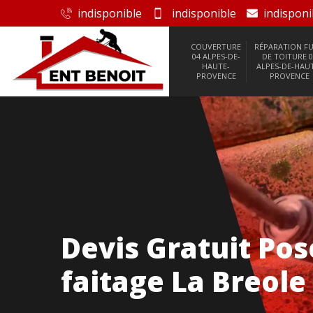
indisponible
indisponible
indisponi
COUVERTURE
RÉPARATION FU
04 ALPES-DE-
DE TOITURE 0
HAUTE-
ALPES-DE-HAU
PROVENCE
PROVENCE
Devis Gratuit Po
faitage La Breole