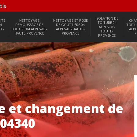
ble
ISOLATION DE
ITE
NETTOYAGE
NETTOYAGE ET POSE
CHA
TOITURE 04
4
DÉMOUSSAGE DE
DE GOUTTIÈRE 04
TOITU
ALPES-DE-
TE-
TOITURE 04 ALPES-DE-
ALPES-DE-HAUTE-
ALPE
HAUTE-
HAUTE-PROVENCE
PROVENCE
P
PROVENCE
se et changement de
 04340