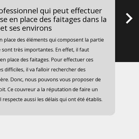
rofessionnel qui peut effectuer
Le
se en place des faitages dans la
po
 et ses environs
fa
av
n place des éléments qui composent la partie
Dan
sont très importantes. En effet, il faut
gar
en place des faitages. Pour effectuer ces
pla
 difficiles, il va falloir rechercher des
tec
tière. Donc, nous pouvons vous proposer de
Ben
oit. Ce couvreur a la réputation de faire un
mei
l respecte aussi les délais qui ont été établis.
ren