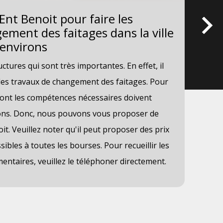
Ent Benoit pour faire les
Le
ement des faitages dans la ville
po
 environs
la
ctures qui sont très importantes. En effet, il
Les
r des travaux de changement des faitages. Pour
str
ont les compétences nécessaires doivent
néc
ions. Donc, nous pouvons vous proposer de
nou
it. Veuillez noter qu'il peut proposer des prix
cou
sibles à toutes les bourses. Pour recueillir les
acc
taires, veuillez le téléphoner directement.
déla