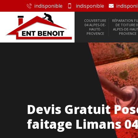
indisponible
indisponible
indisponi
COUVERTURE
RÉPARATION FU
04 ALPES-DE-
DE TOITURE 0
HAUTE-
ALPES-DE-HAU
PROVENCE
PROVENCE
Devis Gratuit Po
faitage Limans 0