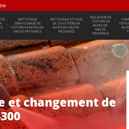
ble
ISOLATION DE
ITE
NETTOYAGE
NETTOYAGE ET POSE
CHA
TOITURE 04
4
DÉMOUSSAGE DE
DE GOUTTIÈRE 04
TOITU
ALPES-DE-
TE-
TOITURE 04 ALPES-DE-
ALPES-DE-HAUTE-
ALPE
HAUTE-
HAUTE-PROVENCE
PROVENCE
P
PROVENCE
se et changement de
4300