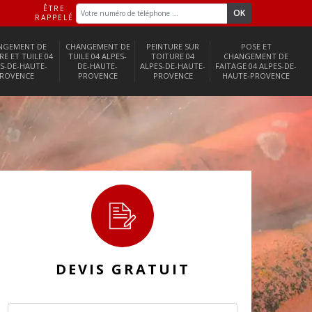
ÊTRE
RAPPELÉ
NGEMENT DE
CHANGEMENT DE
PEINTURE SUR
POSE ET
RE ET TUILE 04
TUILE 04 ALPES-
TOITURE 04
CHANGEMENT DE
S-DE-HAUTE-
DE-HAUTE-
ALPES-DE-HAUTE-
FAITAGE 04 ALPES-DE-
ROVENCE
PROVENCE
PROVENCE
HAUTE-PROVENCE
DEVIS GRATUIT