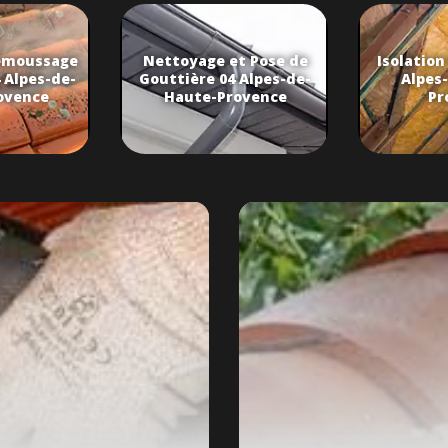
émoussage
Nettoyage et Pose de
Isolation
 Alpes-de-
Gouttière 04 Alpes-de-
Alpes
ovence
Haute-Provence
Pr