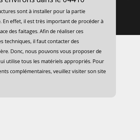
vi
tures sont à installer pour la partie
Les
 En effet, il est très important de procéder à
sup
ce des faitages. Afin de réaliser ces
abs
s techniques, il faut contacter des
int
tière. Donc, nous pouvons vous proposer de
pro
ui utilise tous les matériels appropriés. Pour
fai
ents complémentaires, veuillez visiter son site
tra