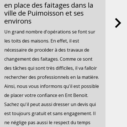
en place des faitages dans la
Pu
ville de Puimoisson et ses
Les
environs
fai
Un grand nombre d'opérations se font sur
trè
les toits des maisons. En effet, il est
Par
nécessaire de procéder à des travaux de
con
changement des faitages. Comme ce sont
opé
des tâches qui sont très difficiles, il va falloir
fai
rechercher des professionnels en la matière.
pro
Ainsi, nous vous informons qu'il est possible
mat
de placer votre confiance en Ent Benoit.
bon
Sachez qu'il peut aussi dresser un devis qui
ren
est toujours gratuit et sans engagement. Il
le 
ne néglige pas aussi le respect du temps
les