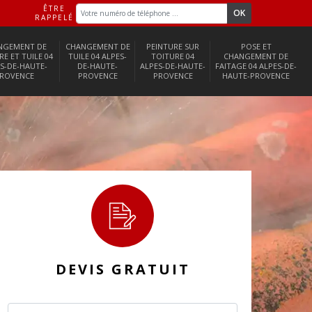
ÊTRE
RAPPELÉ
NGEMENT DE
CHANGEMENT DE
PEINTURE SUR
POSE ET
RE ET TUILE 04
TUILE 04 ALPES-
TOITURE 04
CHANGEMENT DE
S-DE-HAUTE-
DE-HAUTE-
ALPES-DE-HAUTE-
FAITAGE 04 ALPES-DE-
ROVENCE
PROVENCE
PROVENCE
HAUTE-PROVENCE
DEVIS GRATUIT