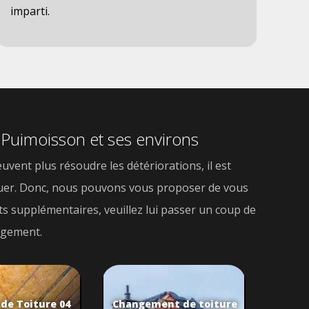
imparti.
e Puimoisson et ses environs
uvent plus résoudre les détériorations, il est
ectuer. Donc, nous pouvons vous proposer de vous
nts supplémentaires, veuillez lui passer un coup de
gagement.
 de Toiture 04
Changement de toiture
Chang