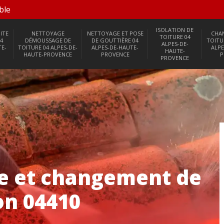
ble
ISOLATION DE
ITE
NETTOYAGE
NETTOYAGE ET POSE
CHA
TOITURE 04
4
DÉMOUSSAGE DE
DE GOUTTIÈRE 04
TOITU
ALPES-DE-
TE-
TOITURE 04 ALPES-DE-
ALPES-DE-HAUTE-
ALPE
HAUTE-
HAUTE-PROVENCE
PROVENCE
P
PROVENCE
se et changement de
on 04410