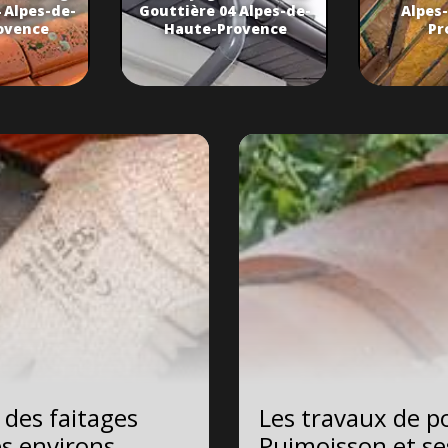
 Alpes-de-
Gouttière 04 Alpes-de-
Alpes
ovence
Haute-Provence
Pr
 des faitages
Les travaux de po
es environs
Puimoisson et se