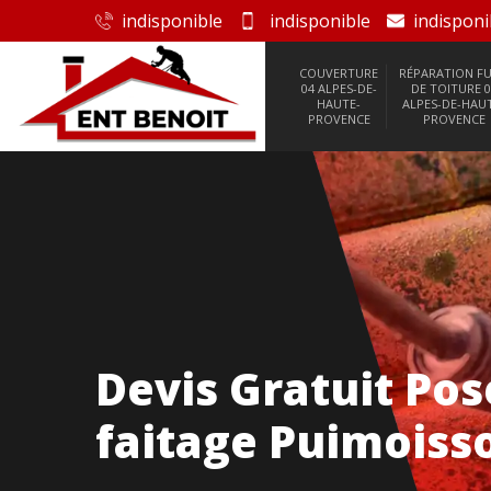
indisponible
indisponible
indisponi
COUVERTURE
RÉPARATION FU
04 ALPES-DE-
DE TOITURE 0
HAUTE-
ALPES-DE-HAU
PROVENCE
PROVENCE
Devis Gratuit Po
faitage Puimoiss