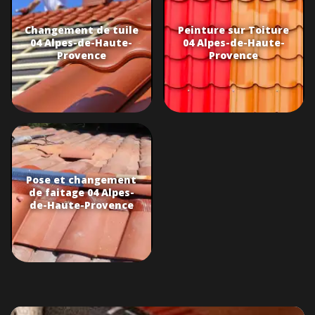
Changement de tuile
Peinture sur Toiture
04 Alpes-de-Haute-
04 Alpes-de-Haute-
Provence
Provence
Pose et changement
de faitage 04 Alpes-
de-Haute-Provence