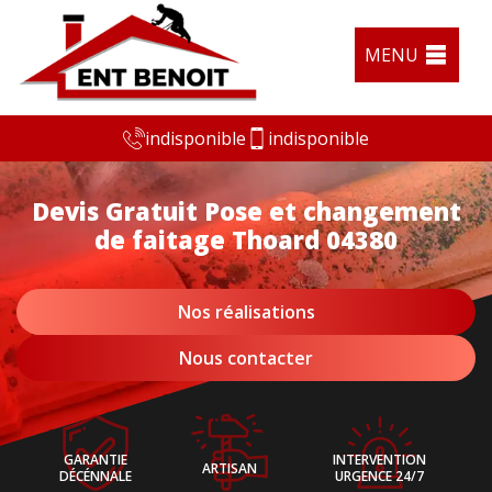
MENU
indisponible
indisponible
Devis Gratuit Pose et changement
de faitage Thoard 04380
Nos réalisations
Nous contacter
GARANTIE
INTERVENTION
ARTISAN
DÉCÉNNALE
URGENCE 24/7