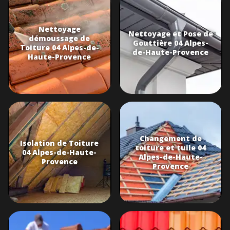
Nettoyage
Nettoyage et Pose de
démoussage de
Gouttière 04 Alpes-
Toiture 04 Alpes-de-
de-Haute-Provence
Haute-Provence
Changement de
Isolation de Toiture
toiture et tuile 04
04 Alpes-de-Haute-
Alpes-de-Haute-
Provence
Provence