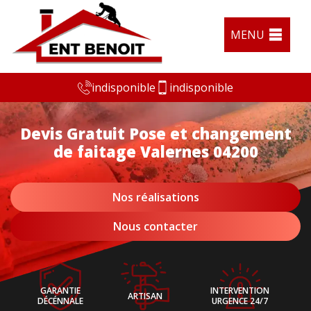
MENU
indisponible
indisponible
Devis Gratuit Pose et changement
de faitage Valernes 04200
Nos réalisations
Nous contacter
GARANTIE
INTERVENTION
ARTISAN
DÉCÉNNALE
URGENCE 24/7