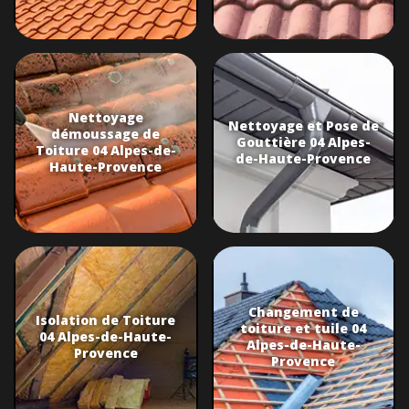
Nettoyage
Nettoyage et Pose de
démoussage de
Gouttière 04 Alpes-
Toiture 04 Alpes-de-
de-Haute-Provence
Haute-Provence
Changement de
Isolation de Toiture
toiture et tuile 04
04 Alpes-de-Haute-
Alpes-de-Haute-
Provence
Provence