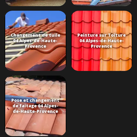
Changement de tuile
Peinture sur Toiture
04 Alpes-de-Haute-
04 Alpes-de-Haute-
Provence
Provence
Pose et changement
de faitage 04 Alpes-
de-Haute-Provence