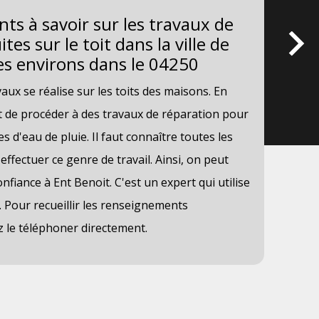
ts à savoir sur les travaux de
Le
tes sur le toit dans la ville de
ni
s environs dans le 04250
et
ux se réalise sur les toits des maisons. En
Les
ant de procéder à des travaux de réparation pour
par
ites d'eau de pluie. Il faut connaître toutes les
rép
ffectuer ce genre de travail. Ainsi, on peut
des
nfiance à Ent Benoit. C'est un expert qui utilise
de 
 Pour recueillir les renseignements
tâc
z le téléphoner directement.
avo
dir