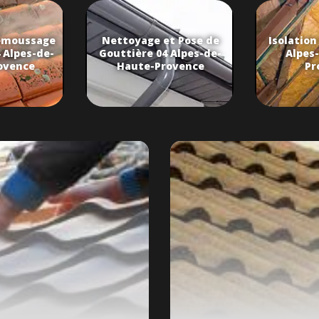
émoussage
Nettoyage et Pose de
Isolation
 Alpes-de-
Gouttière 04 Alpes-de-
Alpes
ovence
Haute-Provence
Pr