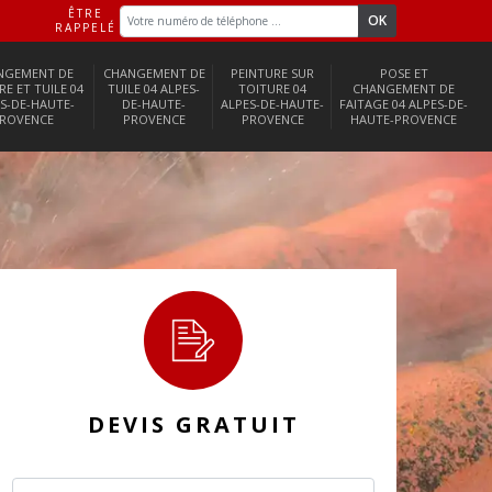
ÊTRE
RAPPELÉ
NGEMENT DE
CHANGEMENT DE
PEINTURE SUR
POSE ET
RE ET TUILE 04
TUILE 04 ALPES-
TOITURE 04
CHANGEMENT DE
S-DE-HAUTE-
DE-HAUTE-
ALPES-DE-HAUTE-
FAITAGE 04 ALPES-DE-
ROVENCE
PROVENCE
PROVENCE
HAUTE-PROVENCE
DEVIS GRATUIT