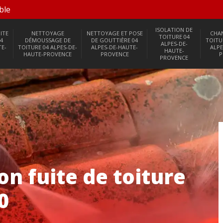
ble
ISOLATION DE
ITE
NETTOYAGE
NETTOYAGE ET POSE
CHA
TOITURE 04
4
DÉMOUSSAGE DE
DE GOUTTIÈRE 04
TOITU
ALPES-DE-
TE-
TOITURE 04 ALPES-DE-
ALPES-DE-HAUTE-
ALPE
HAUTE-
HAUTE-PROVENCE
PROVENCE
P
PROVENCE
n fuite de toiture
0