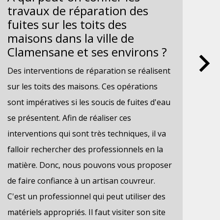
travaux de réparation des
de
fuites sur les toits des
to
maisons dans la ville de
Cl
Clamensane et ses environs ?
Les
Des interventions de réparation se réalisent
sur
sur les toits des maisons. Ces opérations
ora
sont impératives si les soucis de fuites d'eau
sou
se présentent. Afin de réaliser ces
il 
interventions qui sont très techniques, il va
dom
falloir rechercher des professionnels en la
pro
matière. Donc, nous pouvons vous proposer
un 
de faire confiance à un artisan couvreur.
ada
C'est un professionnel qui peut utiliser des
de 
matériels appropriés. Il faut visiter son site
ren