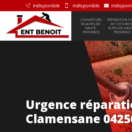
indisponible
indisponible
indisponi
COUVERTURE
RÉPARATION FU
04 ALPES-DE-
DE TOITURE 0
HAUTE-
ALPES-DE-HAU
PROVENCE
PROVENCE
Urgence réparatio
Clamensane 0425