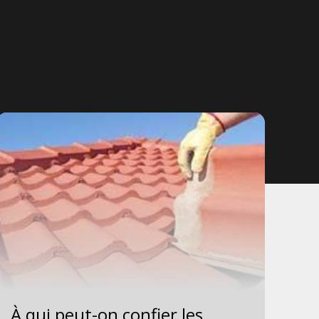
À qui peut-on confier les
En