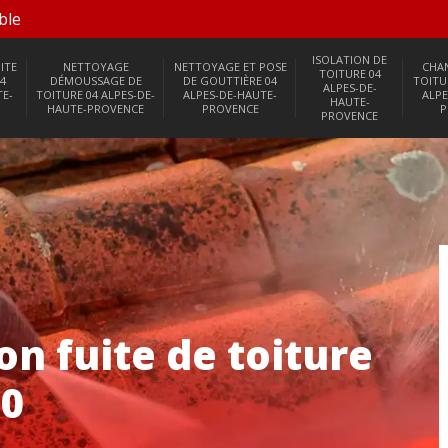
ble
ISOLATION DE
ITE
NETTOYAGE
NETTOYAGE ET POSE
CHA
TOITURE 04
4
DÉMOUSSAGE DE
DE GOUTTIÈRE 04
TOITU
ALPES-DE-
TE-
TOITURE 04 ALPES-DE-
ALPES-DE-HAUTE-
ALPE
HAUTE-
HAUTE-PROVENCE
PROVENCE
P
PROVENCE
n fuite de toiture
00