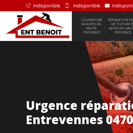
indisponible
indisponible
indisponi
COUVERTURE
RÉPARATION FU
04 ALPES-DE-
DE TOITURE 0
HAUTE-
ALPES-DE-HAU
PROVENCE
PROVENCE
Urgence réparatio
Entrevennes 047