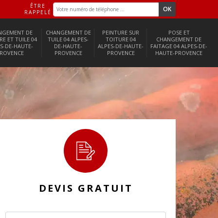
ÊTRE
RAPPELÉ
NGEMENT DE
CHANGEMENT DE
PEINTURE SUR
POSE ET
RE ET TUILE 04
TUILE 04 ALPES-
TOITURE 04
CHANGEMENT DE
S-DE-HAUTE-
DE-HAUTE-
ALPES-DE-HAUTE-
FAITAGE 04 ALPES-DE-
ROVENCE
PROVENCE
PROVENCE
HAUTE-PROVENCE
DEVIS GRATUIT