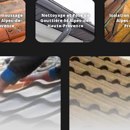
émoussage
Nettoyage et Pose de
Isolation
 Alpes-de-
Gouttière 04 Alpes-de-
Alpes
ovence
Haute-Provence
Pr