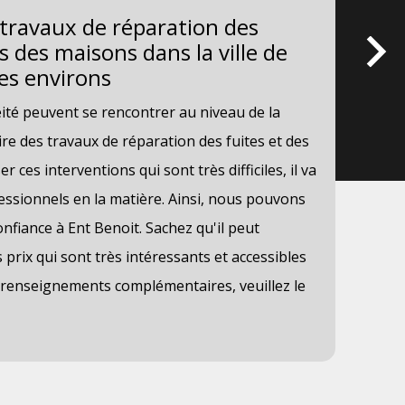
 travaux de réparation des
Qu
ts des maisons dans la ville de
da
es environs
le
té peuvent se rencontrer au niveau de la
Les
faire des travaux de réparation des fuites et des
pré
ser ces interventions qui sont très difficiles, il va
pro
fessionnels en la matière. Ainsi, nous pouvons
pro
nfiance à Ent Benoit. Sachez qu'il peut
uti
 prix qui sont très intéressants et accessibles
ren
es renseignements complémentaires, veuillez le
peu
l'a