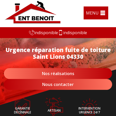
MENU
indisponible
indisponible
Urgence réparation fuite de toiture
Saint Lions 04330
Nos réalisations
Nous contacter
GARANTIE
INTERVENTION
ARTISAN
DÉCÉNNALE
URGENCE 24/7