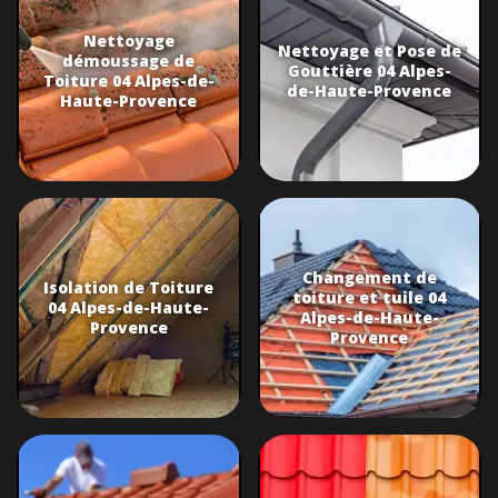
Nettoyage
Nettoyage et Pose de
démoussage de
Gouttière 04 Alpes-
Toiture 04 Alpes-de-
de-Haute-Provence
Haute-Provence
Changement de
Isolation de Toiture
toiture et tuile 04
04 Alpes-de-Haute-
Alpes-de-Haute-
Provence
Provence