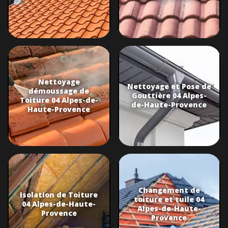
Nettoyage
Nettoyage et Pose de
démoussage de
Gouttière 04 Alpes-
Toiture 04 Alpes-de-
de-Haute-Provence
Haute-Provence
Changement de
Isolation de Toiture
toiture et tuile 04
04 Alpes-de-Haute-
Alpes-de-Haute-
Provence
Provence