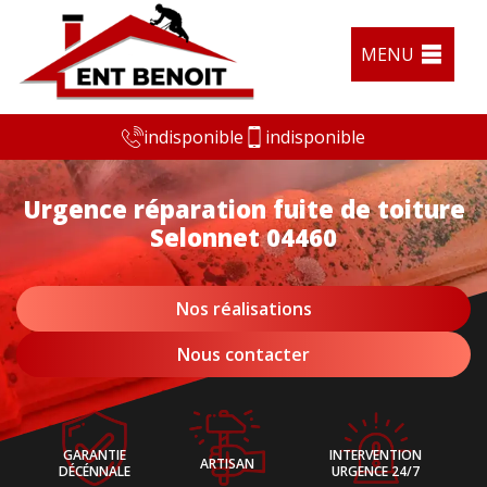
MENU
indisponible
indisponible
Urgence réparation fuite de toiture
Selonnet 04460
Nos réalisations
Nous contacter
GARANTIE
INTERVENTION
ARTISAN
DÉCÉNNALE
URGENCE 24/7