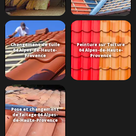
Changement de tuile
Peinture sur Toiture
04 Alpes-de-Haute-
04 Alpes-de-Haute-
Provence
Provence
Pose et changement
de faitage 04 Alpes-
de-Haute-Provence