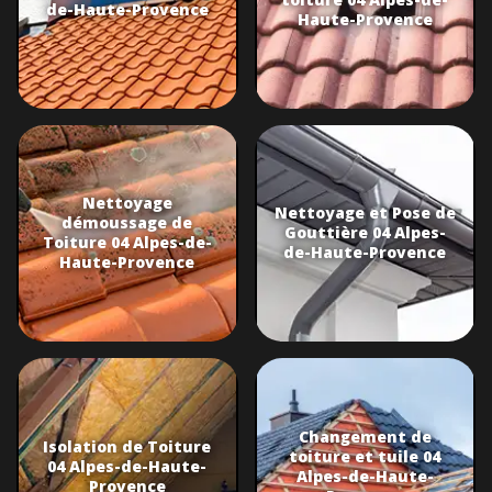
de-Haute-Provence
Haute-Provence
Nettoyage
Nettoyage et Pose de
démoussage de
Gouttière 04 Alpes-
Toiture 04 Alpes-de-
de-Haute-Provence
Haute-Provence
Changement de
Isolation de Toiture
toiture et tuile 04
04 Alpes-de-Haute-
Alpes-de-Haute-
Provence