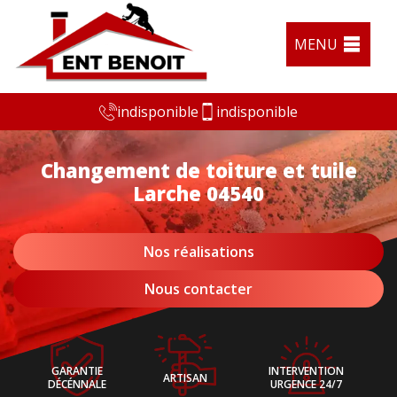
MENU
indisponible
indisponible
Changement de toiture et tuile
Larche 04540
Nos réalisations
Nous contacter
GARANTIE
INTERVENTION
ARTISAN
DÉCÉNNALE
URGENCE 24/7