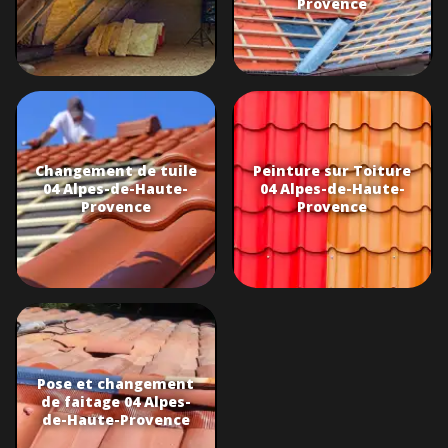
Provence
Changement de tuile
Peinture sur Toiture
04 Alpes-de-Haute-
04 Alpes-de-Haute-
Provence
Provence
Pose et changement
de faitage 04 Alpes-
de-Haute-Provence