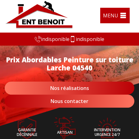
MENU
indisponible
indisponible
Prix Abordables Peinture sur toiture
Larche 04540
Nos réalisations
Nous contacter
GARANTIE
INTERVENTION
ARTISAN
DÉCÉNNALE
URGENCE 24/7