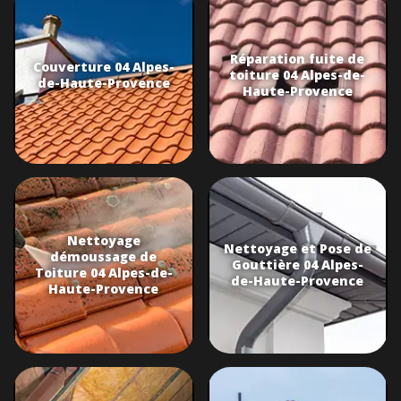
Réparation fuite de
Couverture 04 Alpes-
toiture 04 Alpes-de-
de-Haute-Provence
Haute-Provence
Nettoyage
Nettoyage et Pose de
démoussage de
Gouttière 04 Alpes-
Toiture 04 Alpes-de-
de-Haute-Provence
Haute-Provence