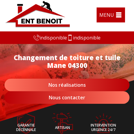
MENU
indisponible
indisponible
Changement de toiture et tuile
Mane 04300
Nos réalisations
Nous contacter
GARANTIE
INTERVENTION
ARTISAN
DÉCÉNNALE
URGENCE 24/7