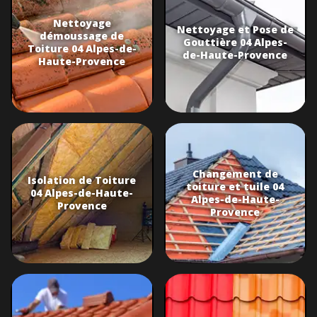
Nettoyage
Nettoyage et Pose de
démoussage de
Gouttière 04 Alpes-
Toiture 04 Alpes-de-
de-Haute-Provence
Haute-Provence
Changement de
Isolation de Toiture
toiture et tuile 04
04 Alpes-de-Haute-
Alpes-de-Haute-
Provence
Provence